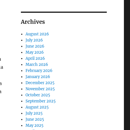
Archives
August 2026
July 2026
June 2026
May 2026
n
April 2026
March 2026
ta
February 2026
January 2026
a
December 2025
November 2025
a
October 2025
September 2025
August 2025
July 2025
June 2025
May 2025