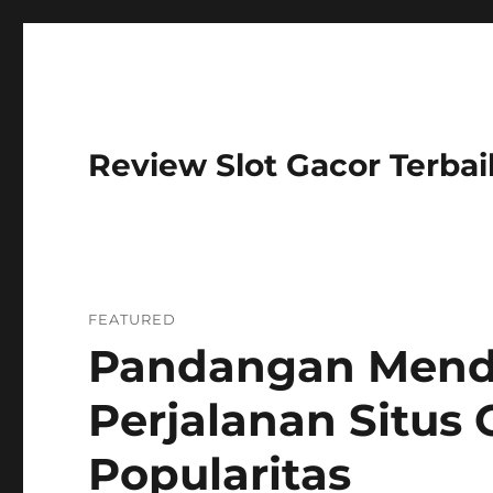
Review Slot Gacor Terbai
FEATURED
Pandangan Mend
Perjalanan Situs
Popularitas