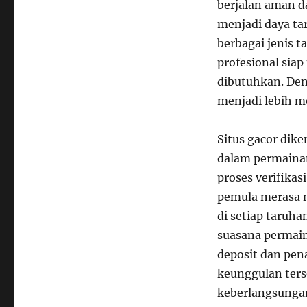
berjalan aman da
menjadi daya t
berbagai jenis 
profesional sia
dibutuhkan. Den
menjadi lebih 
Situs gacor dik
dalam permainan.
proses verifika
pemula merasa 
di setiap taruh
suasana permain
deposit dan pen
keunggulan terse
keberlangsunga