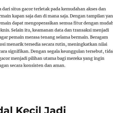
a dari situs gacor terletak pada kemudahan akses dan
ain kapan saja dan di mana saja. Dengan tampilan ya
pemain dapat mengoperasikan semua fitur dengan muda
knis. Selain itu, keamanan data dan transaksi menjadi
 agar pemain merasa tenang selama bermain. Beragam
si menarik tersedia secara rutin, meningkatkan nilai
ra signifikan. Dengan segala keunggulan tersebut, tid
 gacor menjadi pilihan utama bagi mereka yang ingin
gan secara konsisten dan aman.
l Kecil Jadi