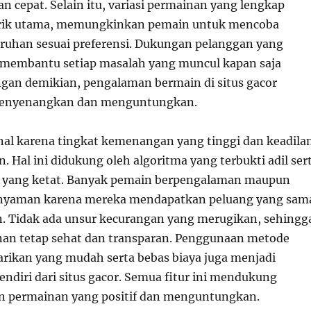
n cepat. Selain itu, variasi permainan yang lengkap
arik utama, memungkinkan pemain untuk mencoba
taruhan sesuai preferensi. Dukungan pelanggan yang
p membantu setiap masalah yang muncul kapan saja
gan demikian, pengalaman bermain di situs gacor
menyenangkan dan menguntungkan.
enal karena tingkat kemenangan yang tinggi dan keadila
 Hal ini didukung oleh algoritma yang terbukti adil ser
si yang ketat. Banyak pemain berpengalaman maupun
nyaman karena mereka mendapatkan peluang yang sam
an. Tidak ada unsur kecurangan yang merugikan, sehingg
an tetap sehat dan transparan. Penggunaan metode
arikan yang mudah serta bebas biaya juga menjadi
ndiri dari situs gacor. Semua fitur ini mendukung
n permainan yang positif dan menguntungkan.