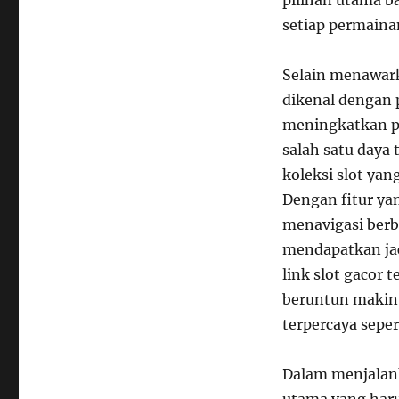
pilihan utama b
Pro
setiap permaina
Selain menawark
dikenal dengan
meningkatkan pe
salah satu daya
koleksi slot ya
Dengan fitur ya
menavigasi ber
mendapatkan jac
link slot gacor
beruntun makin 
terpercaya seper
Dalam menjalank