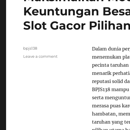
Keuntungan Bes
Slot Gacor Piliha
Tags
bpjs138
Dalam dunia per
on
Leave a comment
menemukan plat
Maksimalkan
pecinta taruhan
Modal
menarik perhat
Kecil
Jadi
reputasi solid d
Keuntungan
BPJS138 mampu 
Besar
serta menguntu
Menggunakan
Link
merasa puas kar
Slot
hambatan, memb
Gacor
taruhan yang te
Pilihan
Para