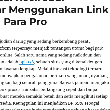
ar Menggunakan Link
n Para Pro
judian daring yang sedang berkembang pesat,
form terpercaya menjadi tantangan utama bagi para
 online. Salah satu nama yang sedang naik daun dan
ian adalah
bpjs138
, sebuah situs yang dikenal dengan
an layanan lengkap. Melalui inovasi teknologi terbaru,
menyajikan pengalaman bermain yang aman, nyaman,
ngkan bagi seluruh pengguna. Banyak pemain mengaku
ena proses transaksi berlangsung cepat dan tanpa
uat mereka semakin betah dan setia mengikuti setiap
rsedia. Keunggulan ini menjadikan BPJS138 sebagai