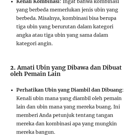
Kenali Kombinasi
: Ingat bahwa kombinasi
yang berbeda memerlukan jenis ubin yang
berbeda. Misalnya, kombinasi bisa berupa
tiga ubin yang berurutan dalam kategori
angka atau tiga ubin yang sama dalam
kategori angin.
2.
Amati Ubin yang Dibawa dan Dibuat
oleh Pemain Lain
Perhatikan Ubin yang Diambil dan Dibuang
:
Kenali ubin mana yang diambil oleh pemain
lain dan ubin mana yang mereka buang. Ini
memberi Anda petunjuk tentang tangan
mereka dan kombinasi apa yang mungkin
mereka bangun.