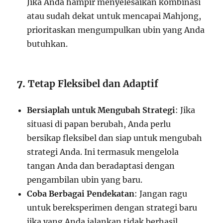
Jika Anda hampir menyelesaikan kombinasi
atau sudah dekat untuk mencapai Mahjong,
prioritaskan mengumpulkan ubin yang Anda
butuhkan.
7.
Tetap Fleksibel dan Adaptif
Bersiaplah untuk Mengubah Strategi
: Jika
situasi di papan berubah, Anda perlu
bersikap fleksibel dan siap untuk mengubah
strategi Anda. Ini termasuk mengelola
tangan Anda dan beradaptasi dengan
pengambilan ubin yang baru.
Coba Berbagai Pendekatan
: Jangan ragu
untuk bereksperimen dengan strategi baru
jika yang Anda jalankan tidak berhasil.