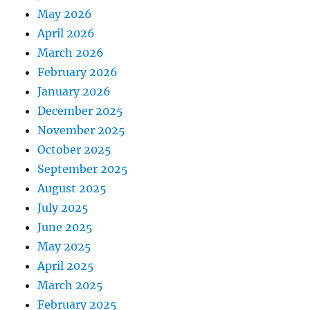
May 2026
April 2026
March 2026
February 2026
January 2026
December 2025
November 2025
October 2025
September 2025
August 2025
July 2025
June 2025
May 2025
April 2025
March 2025
February 2025