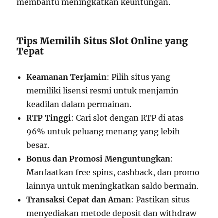
membantu meningkatkan keuntungan.
Tips Memilih Situs Slot Online yang
Tepat
Keamanan Terjamin
: Pilih situs yang
memiliki lisensi resmi untuk menjamin
keadilan dalam permainan.
RTP Tinggi
: Cari slot dengan RTP di atas
96% untuk peluang menang yang lebih
besar.
Bonus dan Promosi Menguntungkan
:
Manfaatkan free spins, cashback, dan promo
lainnya untuk meningkatkan saldo bermain.
Transaksi Cepat dan Aman
: Pastikan situs
menyediakan metode deposit dan withdraw