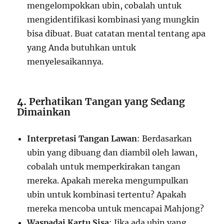
mengelompokkan ubin, cobalah untuk
mengidentifikasi kombinasi yang mungkin
bisa dibuat. Buat catatan mental tentang apa
yang Anda butuhkan untuk
menyelesaikannya.
4.
Perhatikan Tangan yang Sedang
Dimainkan
Interpretasi Tangan Lawan
: Berdasarkan
ubin yang dibuang dan diambil oleh lawan,
cobalah untuk memperkirakan tangan
mereka. Apakah mereka mengumpulkan
ubin untuk kombinasi tertentu? Apakah
mereka mencoba untuk mencapai Mahjong?
Waspadai Kartu Sisa
: Jika ada ubin yang