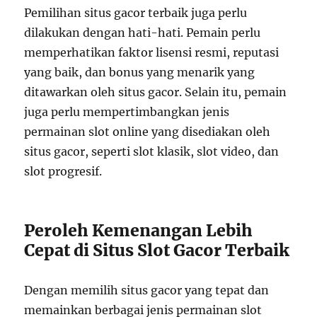
Pemilihan situs gacor terbaik juga perlu
dilakukan dengan hati-hati. Pemain perlu
memperhatikan faktor lisensi resmi, reputasi
yang baik, dan bonus yang menarik yang
ditawarkan oleh situs gacor. Selain itu, pemain
juga perlu mempertimbangkan jenis
permainan slot online yang disediakan oleh
situs gacor, seperti slot klasik, slot video, dan
slot progresif.
Peroleh Kemenangan Lebih
Cepat di Situs Slot Gacor Terbaik
Dengan memilih situs gacor yang tepat dan
memainkan berbagai jenis permainan slot