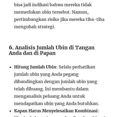
bisa jadi indikasi bahwa mereka tidak
memerlukan ubin tersebut. Namun,
pertimbangkan risiko jika mereka tiba-tiba
mengubah strategi.
6.
Analisis Jumlah Ubin di Tangan
Anda dan di Papan
Hitung Jumlah Ubin
: Selalu perhatikan
jumlah ubin yang Anda pegang
dibandingkan dengan jumlah ubin yang
telah dibuang. Ini membantu dalam
menganalisis peluang Anda untuk
mendapatkan ubin yang Anda butuhkan.
Kapan Harus Menyelesaikan Kombinasi
: