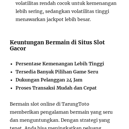
volatilitas rendah cocok untuk kemenangan
lebih sering, sedangkan volatilitas tinggi
menawarkan jackpot lebih besar.
Keuntungan Bermain di Situs Slot
Gacor
Persentase Kemenangan Lebih Tinggi
Tersedia Banyak Pilihan Game Seru
Dukungan Pelanggan 24 Jam
Proses Transaksi Mudah dan Cepat
Bermain slot online di TarungToto
memberikan pengalaman bermain yang seru
dan menguntungkan. Dengan strategi yang
tepat, Anda bisa meningkatkan peluang