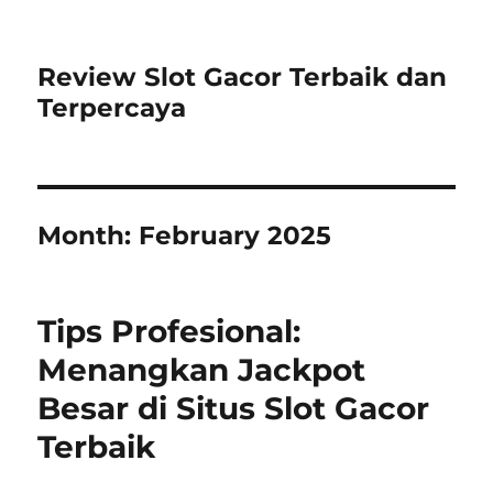
Review Slot Gacor Terbaik dan
Terpercaya
Month:
February 2025
Tips Profesional:
Menangkan Jackpot
Besar di Situs Slot Gacor
Terbaik