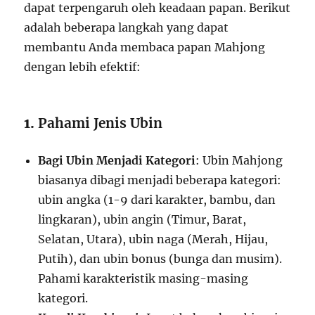
dapat terpengaruh oleh keadaan papan. Berikut
adalah beberapa langkah yang dapat
membantu Anda membaca papan Mahjong
dengan lebih efektif:
1.
Pahami Jenis Ubin
Bagi Ubin Menjadi Kategori
: Ubin Mahjong
biasanya dibagi menjadi beberapa kategori:
ubin angka (1-9 dari karakter, bambu, dan
lingkaran), ubin angin (Timur, Barat,
Selatan, Utara), ubin naga (Merah, Hijau,
Putih), dan ubin bonus (bunga dan musim).
Pahami karakteristik masing-masing
kategori.