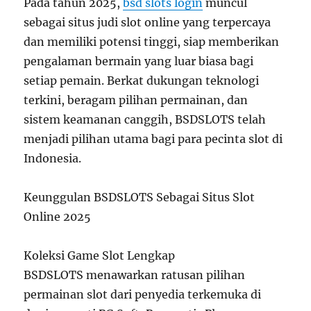
Pada tahun 2025,
bsd slots login
muncul
sebagai situs judi slot online yang terpercaya
dan memiliki potensi tinggi, siap memberikan
pengalaman bermain yang luar biasa bagi
setiap pemain. Berkat dukungan teknologi
terkini, beragam pilihan permainan, dan
sistem keamanan canggih, BSDSLOTS telah
menjadi pilihan utama bagi para pecinta slot di
Indonesia.
Keunggulan BSDSLOTS Sebagai Situs Slot
Online 2025
Koleksi Game Slot Lengkap
BSDSLOTS menawarkan ratusan pilihan
permainan slot dari penyedia terkemuka di