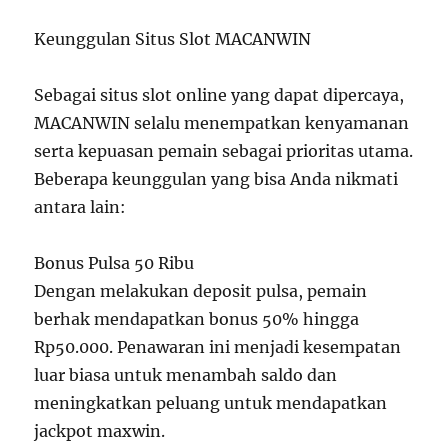
Keunggulan Situs Slot MACANWIN
Sebagai situs slot online yang dapat dipercaya,
MACANWIN selalu menempatkan kenyamanan
serta kepuasan pemain sebagai prioritas utama.
Beberapa keunggulan yang bisa Anda nikmati
antara lain:
Bonus Pulsa 50 Ribu
Dengan melakukan deposit pulsa, pemain
berhak mendapatkan bonus 50% hingga
Rp50.000. Penawaran ini menjadi kesempatan
luar biasa untuk menambah saldo dan
meningkatkan peluang untuk mendapatkan
jackpot maxwin.