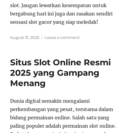
slot. Jangan lewatkan kesempatan untuk
bergabung hari ini juga dan rasakan sendiri
sensasi slot gacor yang siap meledak!
Posted
on
August 31, 2025
Leave a comment
on
Pola
Slot
Paling
Situs Slot Online Resmi
Gacor
Hari
2025 yang Gampang
Ini:
Menang
Link
Terpercaya
2025
Dunia digital semakin mengalami
perkembangan yang pesat, terutama dalam
bidang permainan online. Salah satu yang
paling populer adalah permainan slot online.