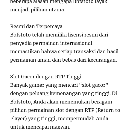
beberapa alasan mengapa Bbfstoto layak
menjadi pilihan utama:
Resmi dan Terpercaya
Bbfstoto telah memiliki lisensi resmi dari
penyedia permainan internasional,
memastikan bahwa setiap transaksi dan hasil
permainan aman dan bebas dari kecurangan.
Slot Gacor dengan RTP Tinggi
Banyak gamer yang mencari “slot gacor”
dengan peluang kemenangan yang tinggi. Di
Bbfstoto, Anda akan menemukan beragam
pilihan permainan slot dengan RTP (Return to
Player) yang tinggi, mempermudah Anda
untuk mencapai maxwin.