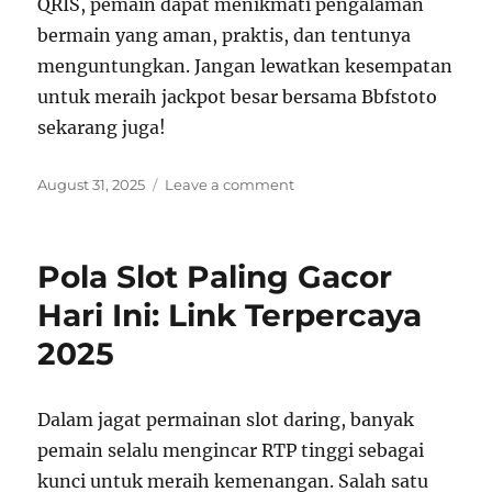
QRIS, pemain dapat menikmati pengalaman
bermain yang aman, praktis, dan tentunya
menguntungkan. Jangan lewatkan kesempatan
untuk meraih jackpot besar bersama Bbfstoto
sekarang juga!
Posted
on
August 31, 2025
Leave a comment
on
Link
Slot
Online
Pola Slot Paling Gacor
QRIS
Deposit
Hari Ini: Link Terpercaya
Murah
2025
Gacor
Dalam jagat permainan slot daring, banyak
pemain selalu mengincar RTP tinggi sebagai
kunci untuk meraih kemenangan. Salah satu