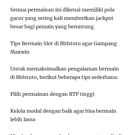
Semua permainan ini dikenal memiliki pola
gacor yang sering kali memberikan jackpot
besar bagi pemain yang beruntung.
Tips Bermain Slot di Bbfstoto agar Gampang
Maxwin
Untuk memaksimalkan pengalaman bermain
di Bbfstoto, berikut beberapa tips sederhana:
Pilih permainan dengan RTP tinggi
Kelola modal dengan baik agar bisa bermain
lebih lama