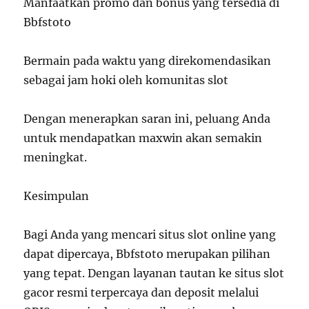
Manfaatkan promo dan bonus yang tersedia di
Bbfstoto
Bermain pada waktu yang direkomendasikan
sebagai jam hoki oleh komunitas slot
Dengan menerapkan saran ini, peluang Anda
untuk mendapatkan maxwin akan semakin
meningkat.
Kesimpulan
Bagi Anda yang mencari situs slot online yang
dapat dipercaya, Bbfstoto merupakan pilihan
yang tepat. Dengan layanan tautan ke situs slot
gacor resmi terpercaya dan deposit melalui