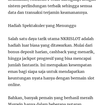
sistem perlindungan terbaik sehingga semua
data dan transaksi terjamin keamanannya.
Hadiah Spektakuler yang Menunggu
Salah satu daya tarik utama NKRISLOT adalah
hadiah luar biasa yang ditawarkan. Mulai dari
bonus deposit harian, cashback yang menarik,
hingga jackpot progresif yang bisa mencapai
jumlah fantastis. Ini merupakan kesempatan
emas bagi siapa saja untuk mendapatkan
keuntungan nyata hanya dengan bermain slot
online.
Bahkan, banyak pemain yang berhasil meraih
Maxwin hanya dalam beberapa putaran.