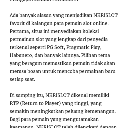
Ada banyak alasan yang menjadikan NKRISLOT
favorit di kalangan para pemain slot online.
Pertama, situs ini menyediakan koleksi
permainan slot yang lengkap dari penyedia
terkenal seperti PG Soft, Pragmatic Play,
Habanero, dan banyak lainnya. Pilihan tema
yang beragam memastikan pemain tidak akan
merasa bosan untuk mencoba permainan baru
setiap saat.
Di samping itu, NKRISLOT dikenal memiliki
RTP (Return to Player) yang tinggi, yang
semakin meningkatkan peluang kemenangan.
Bagi para pemain yang mengutamakan
keamanan, NKRISLOT telah dilengkapi dengan