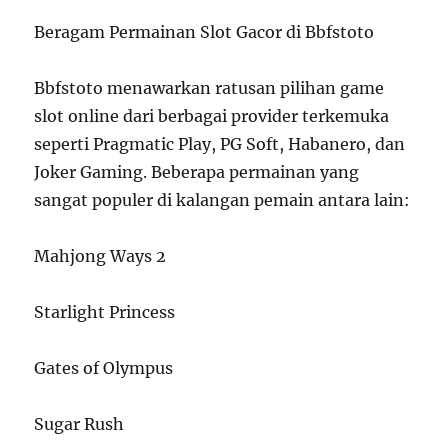
Beragam Permainan Slot Gacor di Bbfstoto
Bbfstoto menawarkan ratusan pilihan game
slot online dari berbagai provider terkemuka
seperti Pragmatic Play, PG Soft, Habanero, dan
Joker Gaming. Beberapa permainan yang
sangat populer di kalangan pemain antara lain:
Mahjong Ways 2
Starlight Princess
Gates of Olympus
Sugar Rush