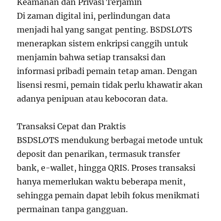
Keamanan dan Privasi Terjamin
Di zaman digital ini, perlindungan data
menjadi hal yang sangat penting. BSDSLOTS
menerapkan sistem enkripsi canggih untuk
menjamin bahwa setiap transaksi dan
informasi pribadi pemain tetap aman. Dengan
lisensi resmi, pemain tidak perlu khawatir akan
adanya penipuan atau kebocoran data.
Transaksi Cepat dan Praktis
BSDSLOTS mendukung berbagai metode untuk
deposit dan penarikan, termasuk transfer
bank, e-wallet, hingga QRIS. Proses transaksi
hanya memerlukan waktu beberapa menit,
sehingga pemain dapat lebih fokus menikmati
permainan tanpa gangguan.