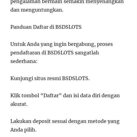
pengalaman bermain semakin menyenangkan
dan menguntungkan.
Panduan Daftar di BSDSLOTS
Untuk Anda yang ingin bergabung, proses
pendaftaran di BSDSLOTS sangatlah
sederhana:
Kunjungi situs resmi BSDSLOTS.
Klik tombol “Daftar” dan isi data diri dengan
akurat.
Lakukan deposit sesuai dengan metode yang
Anda pilih.