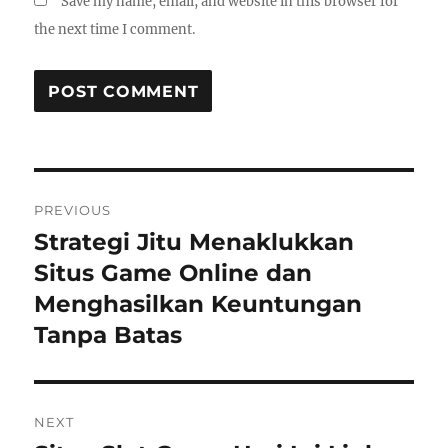
Save my name, email, and website in this browser for
the next time I comment.
Post
PREVIOUS
navigation
Strategi Jitu Menaklukkan
Previous
post:
Situs Game Online dan
Menghasilkan Keuntungan
Tanpa Batas
NEXT