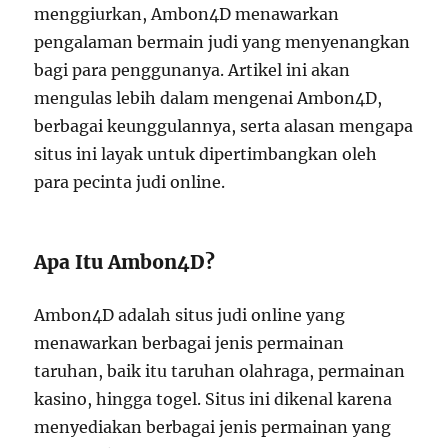
menggiurkan, Ambon4D menawarkan
pengalaman bermain judi yang menyenangkan
bagi para penggunanya. Artikel ini akan
mengulas lebih dalam mengenai Ambon4D,
berbagai keunggulannya, serta alasan mengapa
situs ini layak untuk dipertimbangkan oleh
para pecinta judi online.
Apa Itu Ambon4D?
Ambon4D adalah situs judi online yang
menawarkan berbagai jenis permainan
taruhan, baik itu taruhan olahraga, permainan
kasino, hingga togel. Situs ini dikenal karena
menyediakan berbagai jenis permainan yang