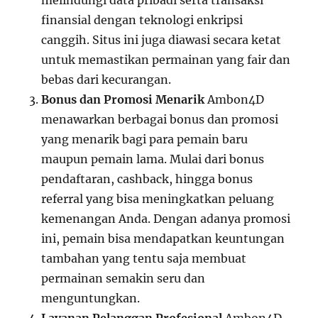
melindungi data pribadi serta transaksi
finansial dengan teknologi enkripsi
canggih. Situs ini juga diawasi secara ketat
untuk memastikan permainan yang fair dan
bebas dari kecurangan.
Bonus dan Promosi Menarik
Ambon4D
menawarkan berbagai bonus dan promosi
yang menarik bagi para pemain baru
maupun pemain lama. Mulai dari bonus
pendaftaran, cashback, hingga bonus
referral yang bisa meningkatkan peluang
kemenangan Anda. Dengan adanya promosi
ini, pemain bisa mendapatkan keuntungan
tambahan yang tentu saja membuat
permainan semakin seru dan
menguntungkan.