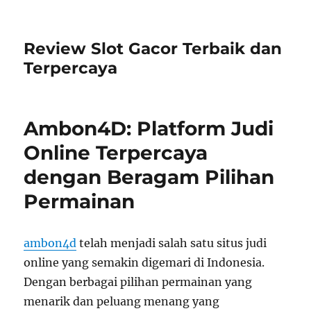
Review Slot Gacor Terbaik dan
Terpercaya
Ambon4D: Platform Judi
Online Terpercaya
dengan Beragam Pilihan
Permainan
ambon4d
telah menjadi salah satu situs judi
online yang semakin digemari di Indonesia.
Dengan berbagai pilihan permainan yang
menarik dan peluang menang yang