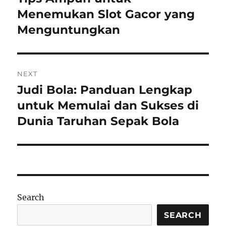
post:
Menemukan Slot Gacor yang
Menguntungkan
NEXT
Judi Bola: Panduan Lengkap
Next
post:
untuk Memulai dan Sukses di
Dunia Taruhan Sepak Bola
Search
SEARCH