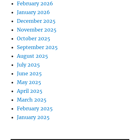
February 2026
January 2026
December 2025
November 2025
October 2025
September 2025
August 2025
July 2025
June 2025
May 2025
April 2025
March 2025
February 2025
January 2025