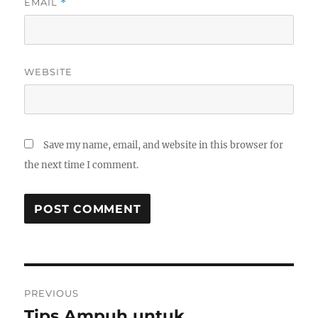
EMAIL
*
WEBSITE
Save my name, email, and website in this browser for
the next time I comment.
Post
PREVIOUS
navigation
Tips Ampuh untuk
Previous