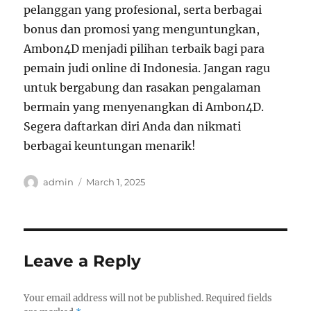
pelanggan yang profesional, serta berbagai
bonus dan promosi yang menguntungkan,
Ambon4D menjadi pilihan terbaik bagi para
pemain judi online di Indonesia. Jangan ragu
untuk bergabung dan rasakan pengalaman
bermain yang menyenangkan di Ambon4D.
Segera daftarkan diri Anda dan nikmati
berbagai keuntungan menarik!
Author
Posted
admin
March 1, 2025
on
Leave a Reply
Your email address will not be published.
Required fields