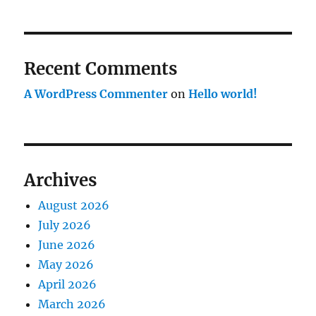
Recent Comments
A WordPress Commenter
on
Hello world!
Archives
August 2026
July 2026
June 2026
May 2026
April 2026
March 2026