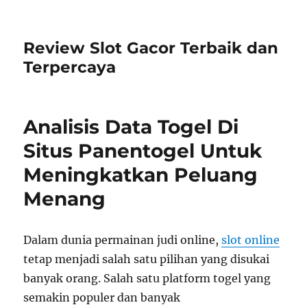
Review Slot Gacor Terbaik dan
Terpercaya
Analisis Data Togel Di
Situs Panentogel Untuk
Meningkatkan Peluang
Menang
Dalam dunia permainan judi online,
slot online
tetap menjadi salah satu pilihan yang disukai
banyak orang. Salah satu platform togel yang
semakin populer dan banyak