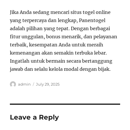
Jika Anda sedang mencari situs togel online
yang terpercaya dan lengkap, Panentogel
adalah pilihan yang tepat. Dengan berbagai
fitur unggulan, bonus menarik, dan pelayanan
terbaik, kesempatan Anda untuk meraih
kemenangan akan semakin terbuka lebar.
Ingatlah untuk bermain secara bertanggung
jawab dan selalu kelola modal dengan bijak.
Author
Posted
admin
July 29, 2025
on
Leave a Reply