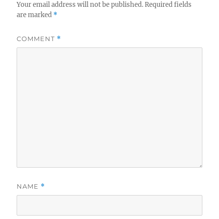
Your email address will not be published.
Required fields
are marked
*
COMMENT
*
NAME
*