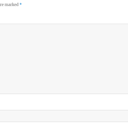
 are marked
*