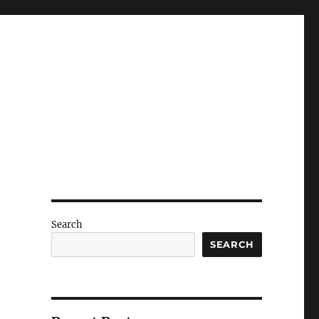
Search
SEARCH