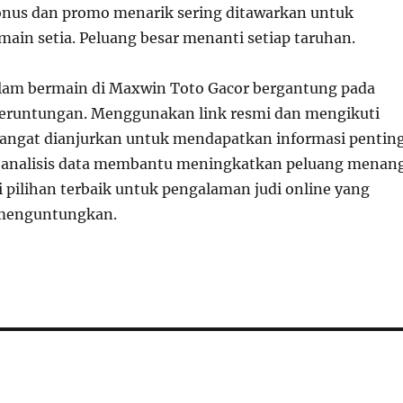
onus dan promo menarik sering ditawarkan untuk
in setia. Peluang besar menanti setiap taruhan.
lam bermain di Maxwin Toto Gacor bergantung pada
beruntungan. Menggunakan link resmi dan mengikuti
sangat dianjurkan untuk mendapatkan informasi penting
n analisis data membantu meningkatkan peluang menang
i pilihan terbaik untuk pengalaman judi online yang
 menguntungkan.