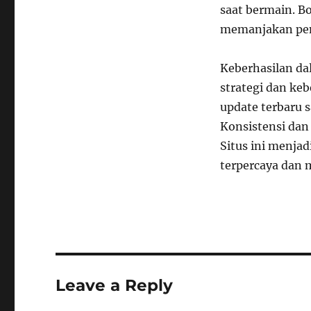
saat bermain. B
memanjakan pema
Keberhasilan da
strategi dan ke
update terbaru 
Konsistensi da
Situs ini menjad
terpercaya dan
Leave a Reply