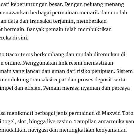
ncari keberuntungan besar. Dengan peluang menang
ni menawarkan berbagai permainan menarik dan mudah
an data dan transaksi terjamin, memberikan
t bermain. Banyak pemain telah membuktikan
ka di sini.
to Gacor terus berkembang dan mudah ditemukan di
rm online. Menggunakan link resmi memastikan
ain yang lancar dan aman dari risiko penipuan. Sistem
 mendukung transaksi cepat dan proses deposit serta
impel dan efisien. Pemain merasa nyaman dan percaya
isa menikmati berbagai jenis permainan di Maxwin Toto
i togel, slot, hingga live casino. Tampilan antarmuka ya
memudahkan navigasi dan meningkatkan kenyamanan