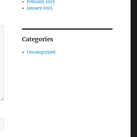
February 2025
January 2025
Categories
Uncategorized