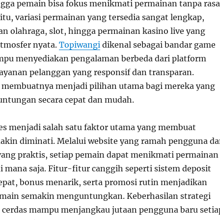
gga pemain bisa fokus menikmati permainan tanpa rasa
itu, variasi permainan yang tersedia sangat lengkap,
an olahraga, slot, hingga permainan kasino live yang
tmosfer nyata.
Topiwangi
dikenal sebagai bandar game
mpu menyediakan pengalaman berbeda dari platform
 layanan pelanggan yang responsif dan transparan.
i membuatnya menjadi pilihan utama bagi mereka yang
untungan secara cepat dan mudah.
s menjadi salah satu faktor utama yang membuat
makin diminati. Melalui website yang ramah pengguna d
 yang praktis, setiap pemain dapat menikmati permainan
i mana saja. Fitur-fitur canggih seperti sistem deposit
epat, bonus menarik, serta promosi rutin menjadikan
main semakin menguntungkan. Keberhasilan strategi
 cerdas mampu menjangkau jutaan pengguna baru setia