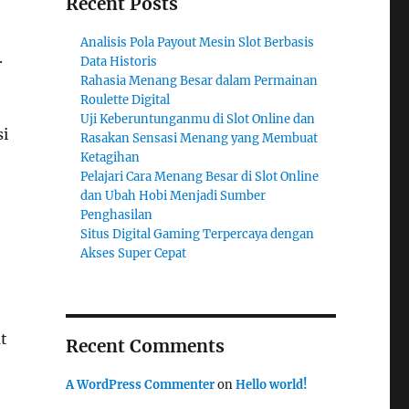
Recent Posts
Analisis Pola Payout Mesin Slot Berbasis
.
Data Historis
Rahasia Menang Besar dalam Permainan
-
Roulette Digital
Uji Keberuntunganmu di Slot Online dan
si
Rasakan Sensasi Menang yang Membuat
Ketagihan
Pelajari Cara Menang Besar di Slot Online
dan Ubah Hobi Menjadi Sumber
Penghasilan
Situs Digital Gaming Terpercaya dengan
Akses Super Cepat
t
Recent Comments
A WordPress Commenter
on
Hello world!