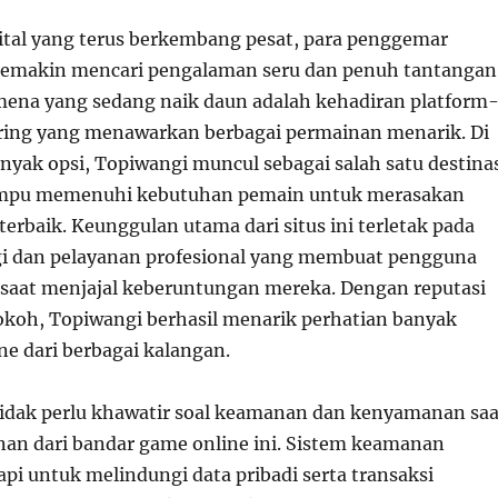
ital yang terus berkembang pesat, para penggemar
semakin mencari pengalaman seru dan penuh tantangan
mena yang sedang naik daun adalah kehadiran platform
aring yang menawarkan berbagai permainan menarik. Di
nyak opsi, Topiwangi muncul sebagai salah satu destina
mpu memenuhi kebutuhan pemain untuk merasakan
terbaik. Keunggulan utama dari situs ini terletak pada
gi dan pelayanan profesional yang membuat pengguna
aat menjajal keberuntungan mereka. Dengan reputasi
koh, Topiwangi berhasil menarik perhatian banyak
ine dari berbagai kalangan.
idak perlu khawatir soal keamanan dan kenyamanan saa
an dari bandar game online ini. Sistem keamanan
pi untuk melindungi data pribadi serta transaksi