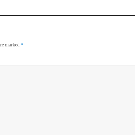
 are marked
*