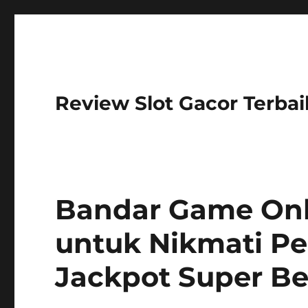
Review Slot Gacor Terbai
Bandar Game Onl
untuk Nikmati P
Jackpot Super Be