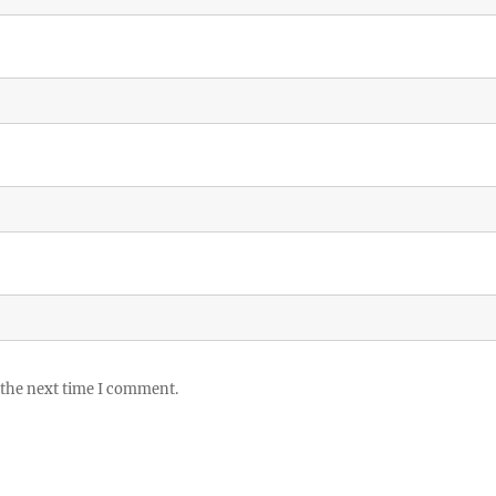
 the next time I comment.