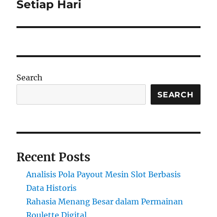
Setiap Hari
Search
SEARCH
Recent Posts
Analisis Pola Payout Mesin Slot Berbasis
Data Historis
Rahasia Menang Besar dalam Permainan
Roulette Digital