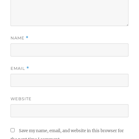
NAME
*
EMAIL
*
WEBSITE
Save my name, email, and website in this browser for