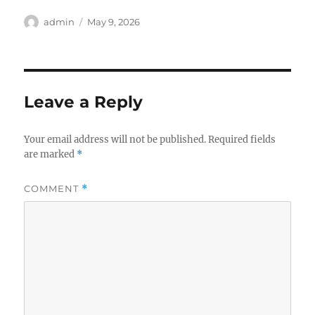
Author
Posted
admin
May 9, 2026
on
Leave a Reply
Your email address will not be published.
Required fields
are marked
*
COMMENT
*