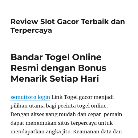
Review Slot Gacor Terbaik dan
Terpercaya
Bandar Togel Online
Resmi dengan Bonus
Menarik Setiap Hari
semuttoto login
Link Togel gacor menjadi
pilihan utama bagi pecinta togel online.
Dengan akses yang mudah dan cepat, pemain
dapat menemukan situs terpercaya untuk
mendapatkan angka jitu. Keamanan data dan