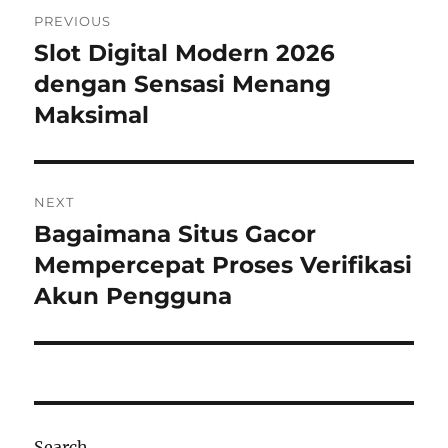
Post
PREVIOUS
navigation
Slot Digital Modern 2026
Previous
post:
dengan Sensasi Menang
Maksimal
NEXT
Bagaimana Situs Gacor
Next
post:
Mempercepat Proses Verifikasi
Akun Pengguna
Search