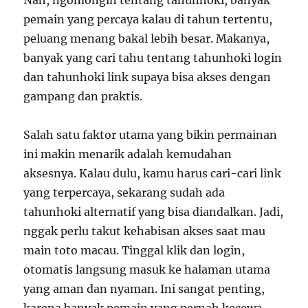
Nah, ngomongin tentang tahunhoki, banyak
pemain yang percaya kalau di tahun tertentu,
peluang menang bakal lebih besar. Makanya,
banyak yang cari tahu tentang tahunhoki login
dan tahunhoki link supaya bisa akses dengan
gampang dan praktis.
Salah satu faktor utama yang bikin permainan
ini makin menarik adalah kemudahan
aksesnya. Kalau dulu, kamu harus cari-cari link
yang terpercaya, sekarang sudah ada
tahunhoki alternatif yang bisa diandalkan. Jadi,
nggak perlu takut kehabisan akses saat mau
main toto macau. Tinggal klik dan login,
otomatis langsung masuk ke halaman utama
yang aman dan nyaman. Ini sangat penting,