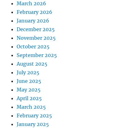
March 2026
February 2026
January 2026
December 2025
November 2025
October 2025
September 2025
August 2025
July 2025
June 2025
May 2025
April 2025
March 2025
February 2025
January 2025