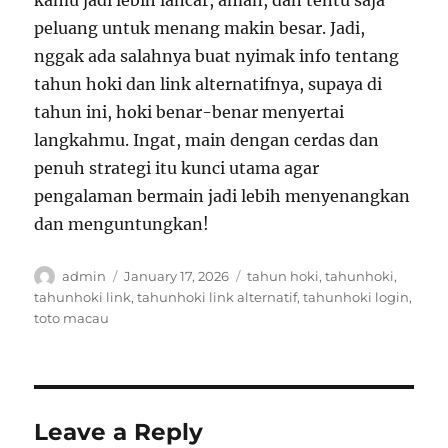
kamu jadi lebih lancar, aman, dan tentu saja
peluang untuk menang makin besar. Jadi,
nggak ada salahnya buat nyimak info tentang
tahun hoki dan link alternatifnya, supaya di
tahun ini, hoki benar-benar menyertai
langkahmu. Ingat, main dengan cerdas dan
penuh strategi itu kunci utama agar
pengalaman bermain jadi lebih menyenangkan
dan menguntungkan!
Author
Posted
Tags
admin
January 17, 2026
tahun hoki
,
tahunhoki
,
on
tahunhoki link
,
tahunhoki link alternatif
,
tahunhoki login
,
toto macau
Leave a Reply