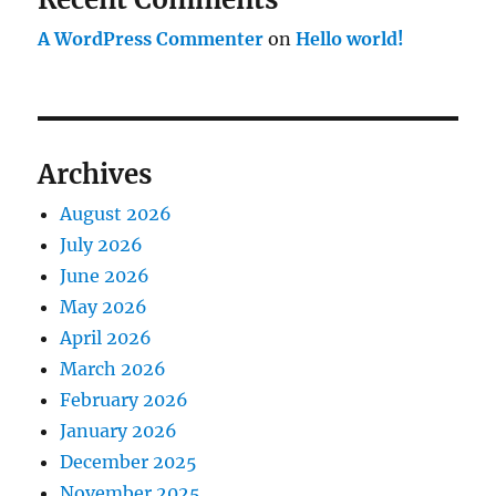
A WordPress Commenter
on
Hello world!
Archives
August 2026
July 2026
June 2026
May 2026
April 2026
March 2026
February 2026
January 2026
December 2025
November 2025