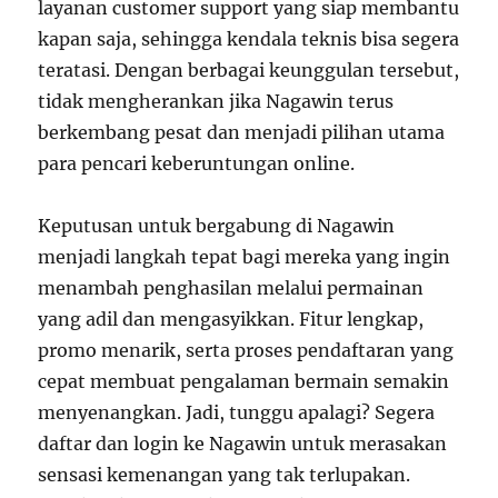
layanan customer support yang siap membantu
kapan saja, sehingga kendala teknis bisa segera
teratasi. Dengan berbagai keunggulan tersebut,
tidak mengherankan jika Nagawin terus
berkembang pesat dan menjadi pilihan utama
para pencari keberuntungan online.
Keputusan untuk bergabung di Nagawin
menjadi langkah tepat bagi mereka yang ingin
menambah penghasilan melalui permainan
yang adil dan mengasyikkan. Fitur lengkap,
promo menarik, serta proses pendaftaran yang
cepat membuat pengalaman bermain semakin
menyenangkan. Jadi, tunggu apalagi? Segera
daftar dan login ke Nagawin untuk merasakan
sensasi kemenangan yang tak terlupakan.