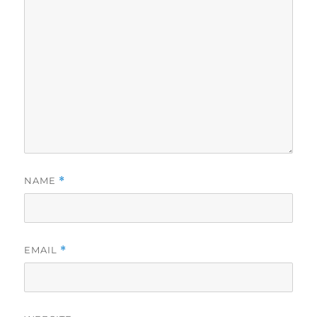
NAME
*
EMAIL
*