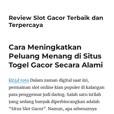
Review Slot Gacor Terbaik dan
Terpercaya
Cara Meningkatkan
Peluang Menang di Situs
Togel Gacor Secara Alami
kit4d toto
Dalam zaman digital saat ini,
permainan slot online kian populer di kalangan
para penggemar judi daring. Salah satu istilah
yang sedang banyak diperbincangkan adalah
“Situs Slot Gacor”. Namun, apa sebenarnya