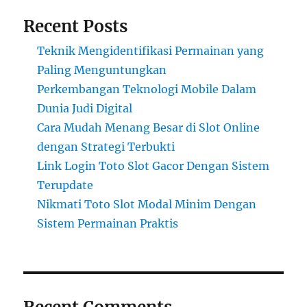
Recent Posts
Teknik Mengidentifikasi Permainan yang
Paling Menguntungkan
Perkembangan Teknologi Mobile Dalam
Dunia Judi Digital
Cara Mudah Menang Besar di Slot Online
dengan Strategi Terbukti
Link Login Toto Slot Gacor Dengan Sistem
Terupdate
Nikmati Toto Slot Modal Minim Dengan
Sistem Permainan Praktis