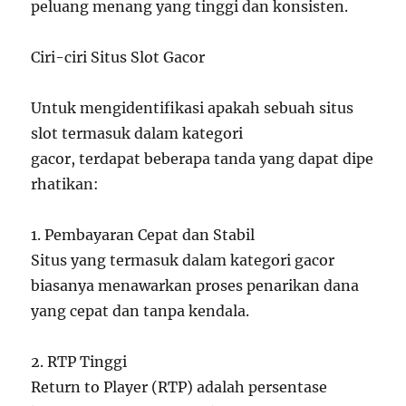
peluang menang yang tinggi dan konsisten.
Ciri-ciri Situs Slot Gacor
Untuk mengidentifikasi apakah sebuah situs
slot termasuk dalam kategori
gacor, terdapat beberapa tanda yang dapat dipe
rhatikan:
1. Pembayaran Cepat dan Stabil
Situs yang termasuk dalam kategori gacor
biasanya menawarkan proses penarikan dana
yang cepat dan tanpa kendala.
2. RTP Tinggi
Return to Player (RTP) adalah persentase