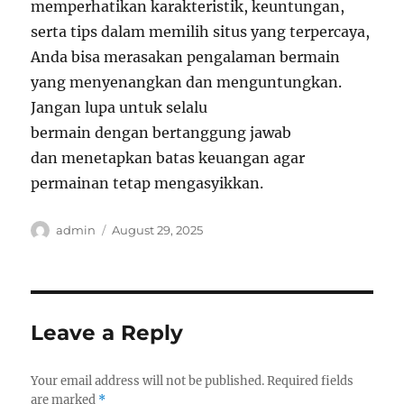
memperhatikan karakteristik, keuntungan,
serta tips dalam memilih situs yang terpercaya,
Anda bisa merasakan pengalaman bermain
yang menyenangkan dan menguntungkan.
Jangan lupa untuk selalu
bermain dengan bertanggung jawab
dan menetapkan batas keuangan agar
permainan tetap mengasyikkan.
Author
Posted
admin
August 29, 2025
on
Leave a Reply
Your email address will not be published.
Required fields
are marked
*