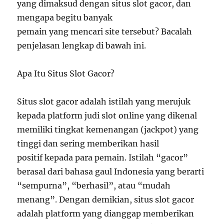
yang dimaksud dengan situs slot gacor, dan
mengapa begitu banyak
pemain yang mencari site tersebut? Bacalah
penjelasan lengkap di bawah ini.
Apa Itu Situs Slot Gacor?
Situs slot gacor adalah istilah yang merujuk
kepada platform judi slot online yang dikenal
memiliki tingkat kemenangan (jackpot) yang
tinggi dan sering memberikan hasil
positif kepada para pemain. Istilah “gacor”
berasal dari bahasa gaul Indonesia yang berarti
“sempurna”, “berhasil”, atau “mudah
menang”. Dengan demikian, situs slot gacor
adalah platform yang dianggap memberikan