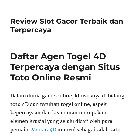
Review Slot Gacor Terbaik dan
Terpercaya
Daftar Agen Togel 4D
Terpercaya dengan Situs
Toto Online Resmi
Dalam dunia game online, khususnya di bidang
toto 4D dan taruhan togel online, aspek
kepercayaan dan keamanan merupakan
elemen krusial yang selalu dicari oleh para
pemain.
Menara4D
muncul sebagai salah satu