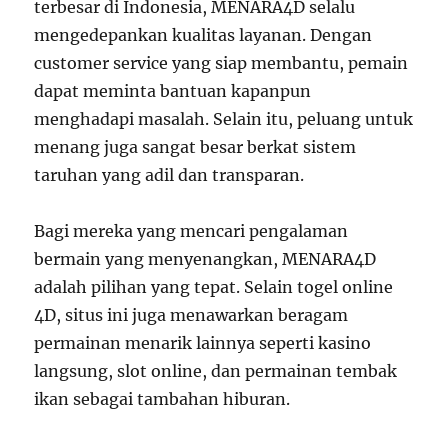
terbesar di Indonesia, MENARA4D selalu
mengedepankan kualitas layanan. Dengan
customer service yang siap membantu, pemain
dapat meminta bantuan kapanpun
menghadapi masalah. Selain itu, peluang untuk
menang juga sangat besar berkat sistem
taruhan yang adil dan transparan.
Bagi mereka yang mencari pengalaman
bermain yang menyenangkan, MENARA4D
adalah pilihan yang tepat. Selain togel online
4D, situs ini juga menawarkan beragam
permainan menarik lainnya seperti kasino
langsung, slot online, dan permainan tembak
ikan sebagai tambahan hiburan.