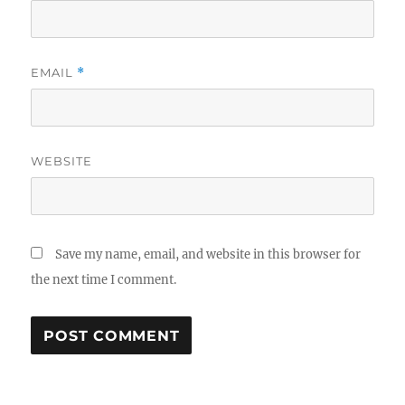
EMAIL
*
WEBSITE
Save my name, email, and website in this browser for
the next time I comment.