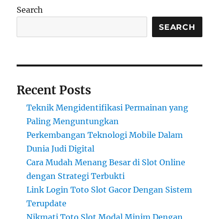
Search
SEARCH
Recent Posts
Teknik Mengidentifikasi Permainan yang
Paling Menguntungkan
Perkembangan Teknologi Mobile Dalam
Dunia Judi Digital
Cara Mudah Menang Besar di Slot Online
dengan Strategi Terbukti
Link Login Toto Slot Gacor Dengan Sistem
Terupdate
Nikmati Toto Slot Modal Minim Dengan