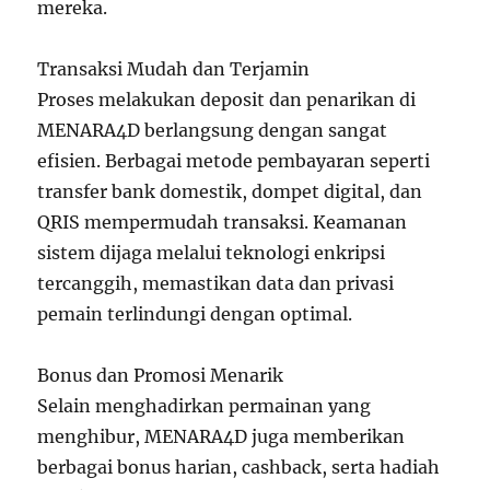
mereka.
Transaksi Mudah dan Terjamin
Proses melakukan deposit dan penarikan di
MENARA4D berlangsung dengan sangat
efisien. Berbagai metode pembayaran seperti
transfer bank domestik, dompet digital, dan
QRIS mempermudah transaksi. Keamanan
sistem dijaga melalui teknologi enkripsi
tercanggih, memastikan data dan privasi
pemain terlindungi dengan optimal.
Bonus dan Promosi Menarik
Selain menghadirkan permainan yang
menghibur, MENARA4D juga memberikan
berbagai bonus harian, cashback, serta hadiah