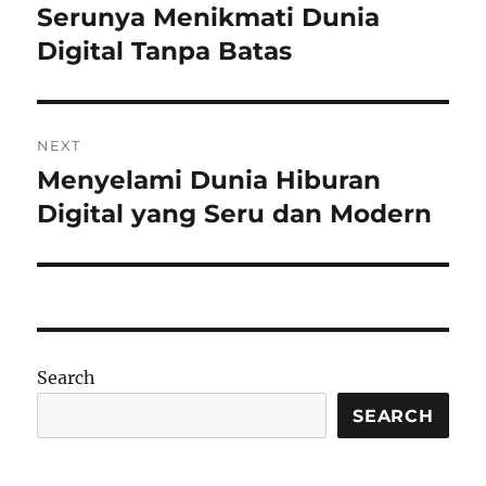
navigation
Serunya Menikmati Dunia
Previous
post:
Digital Tanpa Batas
NEXT
Menyelami Dunia Hiburan
Next
post:
Digital yang Seru dan Modern
Search
SEARCH