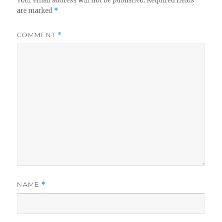
Your email address will not be published.
Required fields
are marked
*
COMMENT
*
NAME
*