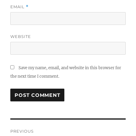
EMAIL
*
WEBSITE
Save my name, email, and website in this browser for
the next time I comment.
Post
PREVIOUS