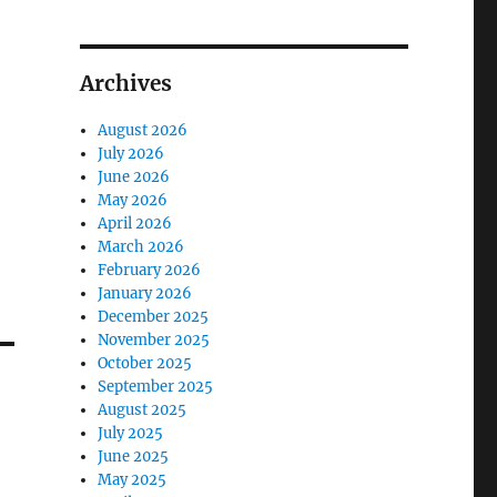
Archives
August 2026
July 2026
June 2026
May 2026
April 2026
March 2026
February 2026
January 2026
December 2025
November 2025
October 2025
September 2025
August 2025
July 2025
June 2025
May 2025