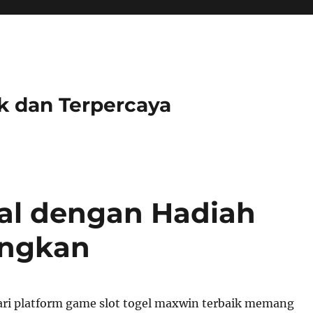
k dan Terpercaya
tal dengan Hadiah
ungkan
i platform game slot togel maxwin terbaik memang