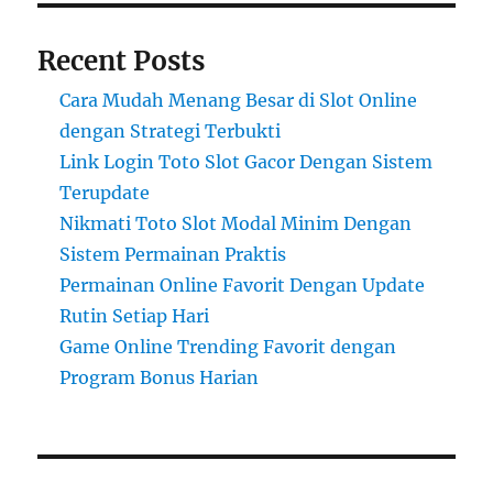
Recent Posts
Cara Mudah Menang Besar di Slot Online
dengan Strategi Terbukti
Link Login Toto Slot Gacor Dengan Sistem
Terupdate
Nikmati Toto Slot Modal Minim Dengan
Sistem Permainan Praktis
Permainan Online Favorit Dengan Update
Rutin Setiap Hari
Game Online Trending Favorit dengan
Program Bonus Harian