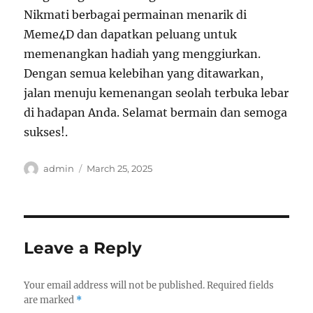
Nikmati berbagai permainan menarik di
Meme4D dan dapatkan peluang untuk
memenangkan hadiah yang menggiurkan.
Dengan semua kelebihan yang ditawarkan,
jalan menuju kemenangan seolah terbuka lebar
di hadapan Anda. Selamat bermain dan semoga
sukses!.
Author
Posted
admin
March 25, 2025
on
Leave a Reply
Your email address will not be published.
Required fields
are marked
*