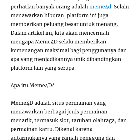
perhatian banyak orang adalah
meme4d
. Selain
menawarkan hiburan, platform ini juga
memberikan peluang besar untuk menang.
Dalam artikel ini, kita akan mencermati
mengapa Meme4D selalu memberikan
kemenangan maksimal bagi penggunanya dan
apa yang menjadikannya unik dibandingkan
platform lain yang serupa.
Apa itu Meme4D?
Meme4D adalah situs permainan yang
menawarkan berbagai jenis permainan
menarik, termasuk slot, taruhan olahraga, dan
permainan kartu. Dikenal karena
antarmukanya yang ramah pengguna dan