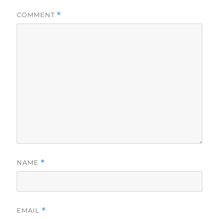
COMMENT
*
NAME
*
EMAIL
*