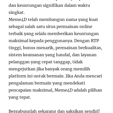
dan keuntungan signifikan dalam waktu
singkat.
Meme4D telah membangun nama yang kuat
sebagai salah satu situs permainan online
terbaik yang selalu memberikan keuntungan
maksimal kepada penggunanya. Dengan RTP
tinggi, bonus menarik, permainan berkualitas,
sistem keamanan yang handal, dan layanan
pelanggan yang cepat tanggap, tidak
mengejutkan jika banyak orang memilih
platform ini untuk bermain. Jika Anda mencari
pengalaman bermain yang mendekati
pencapaian maksimal, Meme4D adalah pilihan
yang tepat.
Bergabunglah sekarang dan saksikan sendiri!