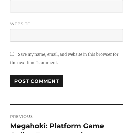
WEBSITE
Save my name, email, and website in this browser for
the next time I comment.
Post
PREVIOUS
navigation
Megahoki: Platform Game
Previous