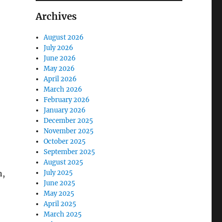
Archives
August 2026
July 2026
June 2026
May 2026
April 2026
March 2026
February 2026
January 2026
December 2025
November 2025
October 2025
September 2025
August 2025
n,
July 2025
June 2025
May 2025
April 2025
March 2025