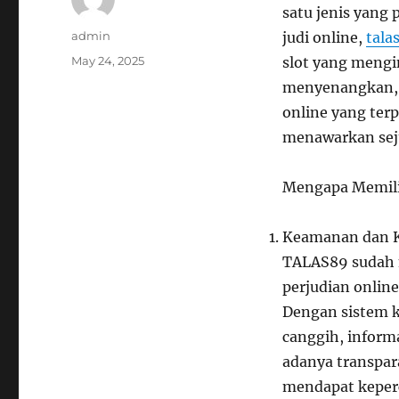
satu jenis yang 
Author
admin
judi online,
tala
Posted
May 24, 2025
slot yang meng
on
menyenangkan, d
online yang ter
menawarkan seju
Mengapa Memil
Keamanan dan Kr
TALAS89 sudah 
perjudian onlin
Dengan sistem k
canggih, informa
adanya transpar
mendapat keperc