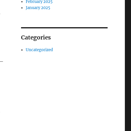
February 2025
January 2025
i
Categories
Uncategorized
t—
n