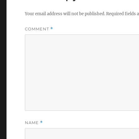
Your email address will not be published.
Required fields
COMMENT
*
NAME
*