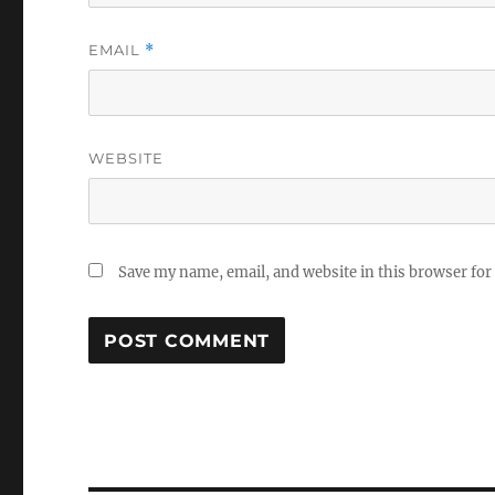
EMAIL
*
WEBSITE
Save my name, email, and website in this browser for