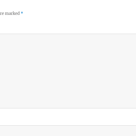
 are marked
*