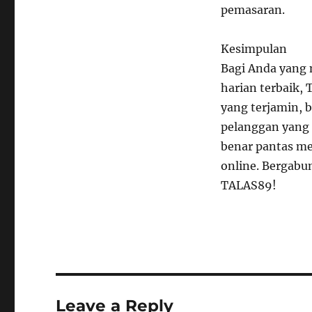
pemasaran.
Kesimpulan
Bagi Anda yang m
harian terbaik,
yang terjamin, 
pelanggan yang
benar pantas me
online. Bergabu
TALAS89!
Leave a Reply