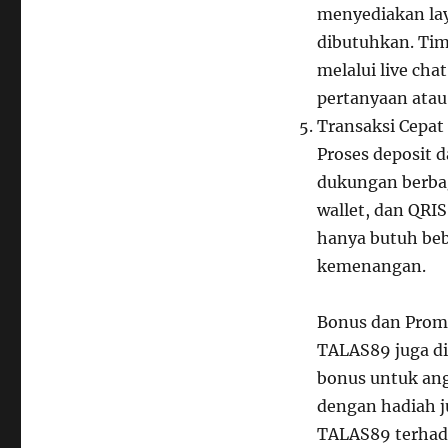
menyediakan la
dibutuhkan. Tim
melalui live ch
pertanyaan atau
Transaksi Cepa
Proses deposit 
dukungan berbag
wallet, dan QRIS
hanya butuh beb
kemenangan.
Bonus dan Prom
TALAS89 juga d
bonus untuk ang
dengan hadiah j
TALAS89 terhada