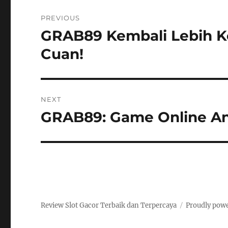
Post
PREVIOUS
navigation
GRAB89 Kembali Lebih Ke
Previous
post:
Cuan!
NEXT
GRAB89: Game Online Ant
Next
post:
Review Slot Gacor Terbaik dan Terpercaya
Proudly pow