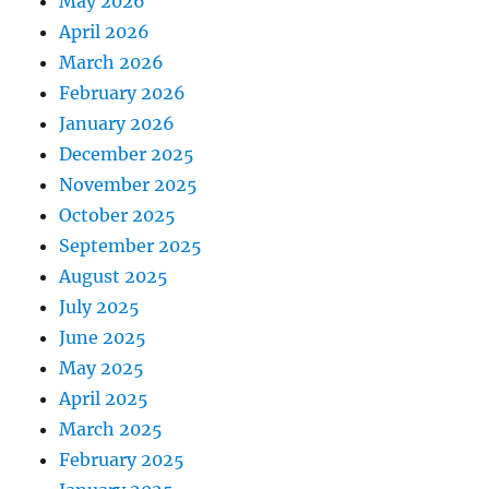
May 2026
April 2026
March 2026
February 2026
January 2026
December 2025
November 2025
October 2025
September 2025
August 2025
July 2025
June 2025
May 2025
April 2025
March 2025
February 2025