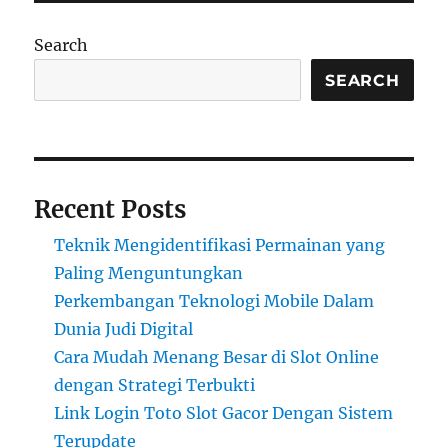
Search
SEARCH
Recent Posts
Teknik Mengidentifikasi Permainan yang
Paling Menguntungkan
Perkembangan Teknologi Mobile Dalam
Dunia Judi Digital
Cara Mudah Menang Besar di Slot Online
dengan Strategi Terbukti
Link Login Toto Slot Gacor Dengan Sistem
Terupdate