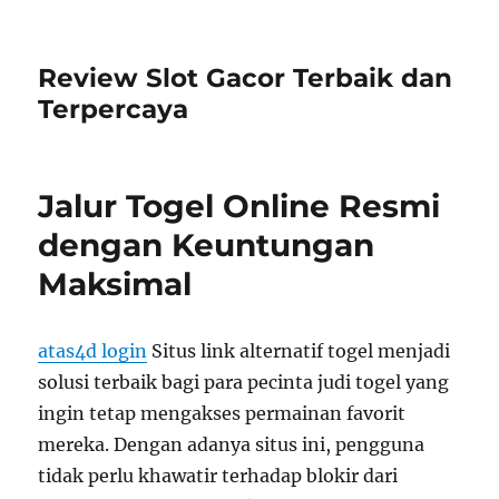
Review Slot Gacor Terbaik dan
Terpercaya
Jalur Togel Online Resmi
dengan Keuntungan
Maksimal
atas4d login
Situs link alternatif togel menjadi
solusi terbaik bagi para pecinta judi togel yang
ingin tetap mengakses permainan favorit
mereka. Dengan adanya situs ini, pengguna
tidak perlu khawatir terhadap blokir dari