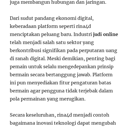
juga membangun hubungan dan jaringan.
Dari sudut pandang ekonomi digital,
keberadaan platform seperti rina4d
menciptakan peluang baru. Industri
judi online
telah menjadi salah satu sektor yang
berkontribusi signifikan pada perputaran uang
di ranah digital. Meski demikian, penting bagi
pemain untuk selalu mengedepankan prinsip
bermain secara bertanggung jawab. Platform
ini pun menyediakan fitur pengaturan batas
bermain agar pengguna tidak terjebak dalam
pola permainan yang merugikan.
Secara keseluruhan, rina4d menjadi contoh
bagaimana inovasi teknologi dapat mengubah