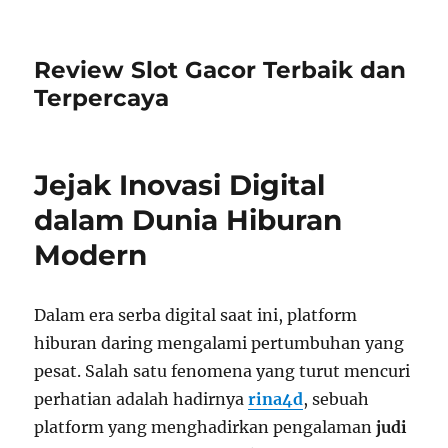
Review Slot Gacor Terbaik dan
Terpercaya
Jejak Inovasi Digital
dalam Dunia Hiburan
Modern
Dalam era serba digital saat ini, platform
hiburan daring mengalami pertumbuhan yang
pesat. Salah satu fenomena yang turut mencuri
perhatian adalah hadirnya
rina4d
, sebuah
platform yang menghadirkan pengalaman
judi