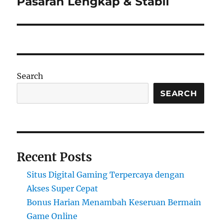
Pasaran Lengkap & Stabil
Search
SEARCH
Recent Posts
Situs Digital Gaming Terpercaya dengan
Akses Super Cepat
Bonus Harian Menambah Keseruan Bermain
Game Online