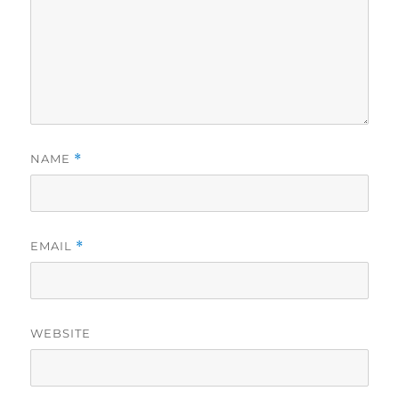
NAME
*
EMAIL
*
WEBSITE