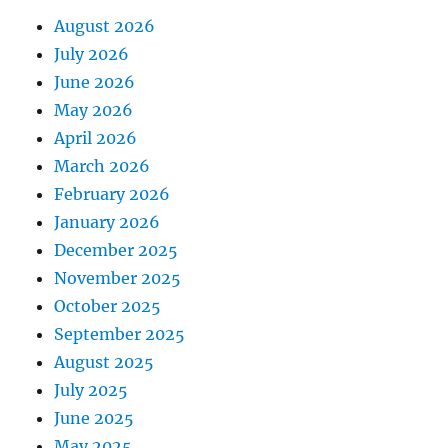
August 2026
July 2026
June 2026
May 2026
April 2026
March 2026
February 2026
January 2026
December 2025
November 2025
October 2025
September 2025
August 2025
July 2025
June 2025
May 2025