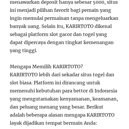
menawarkan deposit hanya sebesar 5000, situs
ini menjadi pilihan favorit bagi pemain yang
ingin memulai permainan tanpa mengeluarkan
banyak uang. Selain itu, KARIRTOTO dikenal
sebagai platform slot gacor dan togel yang
dapat dipercaya dengan tingkat kemenangan
yang tinggi.
Mengapa Memilih KARIRTOTO?
KARIRTOTO lebih dari sekadar situs togel dan
slot biasa. Platform ini dirancang untuk
memenuhi kebutuhan para bettor di Indonesia
yang mengutamakan kenyamanan, keamanan,
dan peluang menang yang besar. Berikut
adalah beberapa alasan mengapa KARIRTOTO
layak dijadikan tempat bermain Anda: