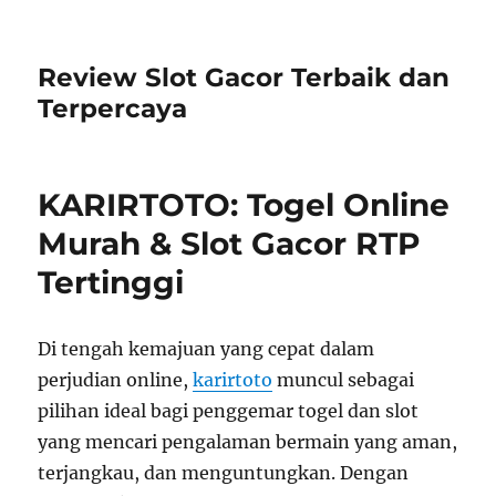
Review Slot Gacor Terbaik dan
Terpercaya
KARIRTOTO: Togel Online
Murah & Slot Gacor RTP
Tertinggi
Di tengah kemajuan yang cepat dalam
perjudian online,
karirtoto
muncul sebagai
pilihan ideal bagi penggemar togel dan slot
yang mencari pengalaman bermain yang aman,
terjangkau, dan menguntungkan. Dengan