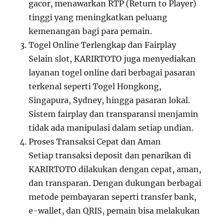
gacor, menawarkan RTP (Return to Player)
tinggi yang meningkatkan peluang
kemenangan bagi para pemain.
Togel Online Terlengkap dan Fairplay
Selain slot, KARIRTOTO juga menyediakan
layanan togel online dari berbagai pasaran
terkenal seperti Togel Hongkong,
Singapura, Sydney, hingga pasaran lokal.
Sistem fairplay dan transparansi menjamin
tidak ada manipulasi dalam setiap undian.
Proses Transaksi Cepat dan Aman
Setiap transaksi deposit dan penarikan di
KARIRTOTO dilakukan dengan cepat, aman,
dan transparan. Dengan dukungan berbagai
metode pembayaran seperti transfer bank,
e-wallet, dan QRIS, pemain bisa melakukan