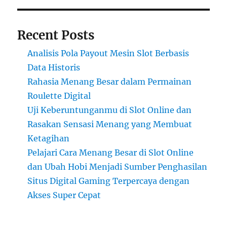
Recent Posts
Analisis Pola Payout Mesin Slot Berbasis
Data Historis
Rahasia Menang Besar dalam Permainan
Roulette Digital
Uji Keberuntunganmu di Slot Online dan
Rasakan Sensasi Menang yang Membuat
Ketagihan
Pelajari Cara Menang Besar di Slot Online
dan Ubah Hobi Menjadi Sumber Penghasilan
Situs Digital Gaming Terpercaya dengan
Akses Super Cepat