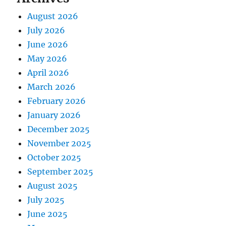
August 2026
July 2026
June 2026
May 2026
April 2026
March 2026
February 2026
January 2026
December 2025
November 2025
October 2025
September 2025
August 2025
July 2025
June 2025