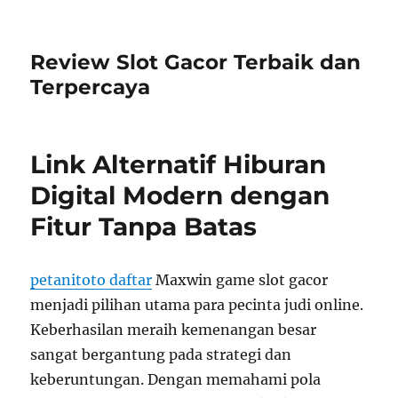
Review Slot Gacor Terbaik dan
Terpercaya
Link Alternatif Hiburan
Digital Modern dengan
Fitur Tanpa Batas
petanitoto daftar
Maxwin game slot gacor
menjadi pilihan utama para pecinta judi online.
Keberhasilan meraih kemenangan besar
sangat bergantung pada strategi dan
keberuntungan. Dengan memahami pola