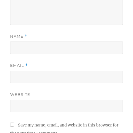
NAME
*
EMAIL
*
WEBSITE
Save my name, email, and website in this browser for