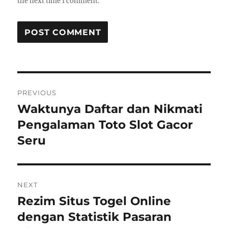
the next time I comment.
Post
PREVIOUS
navigation
Waktunya Daftar dan Nikmati
Previous
post:
Pengalaman Toto Slot Gacor
Seru
NEXT
Rezim Situs Togel Online
Next
post:
dengan Statistik Pasaran