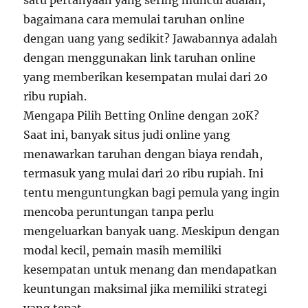
satu pertanyaan yang sering muncul adalah,
bagaimana cara memulai taruhan online
dengan uang yang sedikit? Jawabannya adalah
dengan menggunakan link taruhan online
yang memberikan kesempatan mulai dari 20
ribu rupiah.
Mengapa Pilih Betting Online dengan 20K?
Saat ini, banyak situs judi online yang
menawarkan taruhan dengan biaya rendah,
termasuk yang mulai dari 20 ribu rupiah. Ini
tentu menguntungkan bagi pemula yang ingin
mencoba peruntungan tanpa perlu
mengeluarkan banyak uang. Meskipun dengan
modal kecil, pemain masih memiliki
kesempatan untuk menang dan mendapatkan
keuntungan maksimal jika memiliki strategi