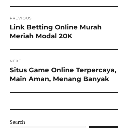
Post
PREVIOUS
navigation
Link Betting Online Murah
Previous
post:
Meriah Modal 20K
NEXT
Situs Game Online Terpercaya,
Next
post:
Main Aman, Menang Banyak
Search