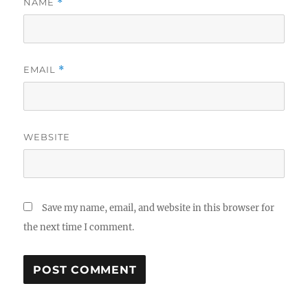
NAME
*
EMAIL
*
WEBSITE
Save my name, email, and website in this browser for
the next time I comment.