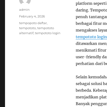
platform sepert
Author
admin
daring. Tempot
Posted
February 4, 2026
penuh tantanga
on
Tags
tempopoto daftar
,
berbagai fitur m
tempototo
,
tempototo
mengakses layan
alternatif
,
tempototo login
tempototo login
ditawarkan menj
menikmati fitur
user-friendly da
perhatian dari b
Selain kemudaha
sebagai solusi 
berbeda. Keberag
menjadikan platf
Banyak pengguna