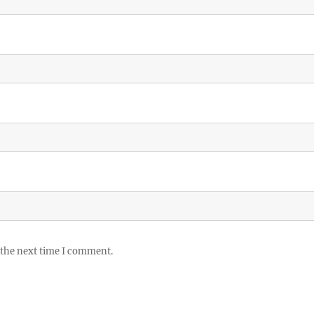
 the next time I comment.