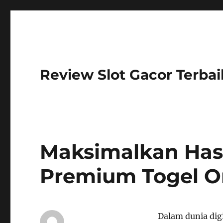
Review Slot Gacor Terbai
Maksimalkan Hasi
Premium Togel O
Dalam dunia dig