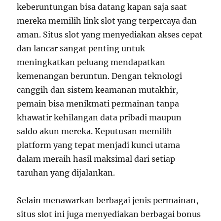
keberuntungan bisa datang kapan saja saat
mereka memilih link slot yang terpercaya dan
aman. Situs slot yang menyediakan akses cepat
dan lancar sangat penting untuk
meningkatkan peluang mendapatkan
kemenangan beruntun. Dengan teknologi
canggih dan sistem keamanan mutakhir,
pemain bisa menikmati permainan tanpa
khawatir kehilangan data pribadi maupun
saldo akun mereka. Keputusan memilih
platform yang tepat menjadi kunci utama
dalam meraih hasil maksimal dari setiap
taruhan yang dijalankan.
Selain menawarkan berbagai jenis permainan,
situs slot ini juga menyediakan berbagai bonus