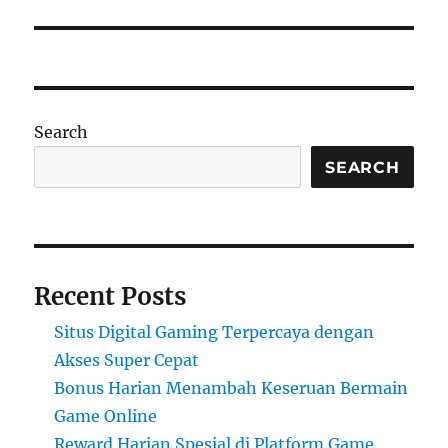
Search
SEARCH
Recent Posts
Situs Digital Gaming Terpercaya dengan
Akses Super Cepat
Bonus Harian Menambah Keseruan Bermain
Game Online
Reward Harian Spesial di Platform Game