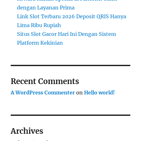
dengan Layanan Prima
Link Slot Terbaru 2026 Deposit QRIS Hanya
Lima Ribu Rupiah
Situs Slot Gacor Hari Ini Dengan Sistem
Platform Kekinian
Recent Comments
A WordPress Commenter
on
Hello world!
Archives