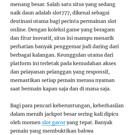
menang besar. Salah satu situs yang sedang
naik daun adalah slot777, dikenal sebagai
destinasi utama bagi pecinta permainan slot
online. Dengan koleksi game yang beragam
dan fitur inovatif, situs ini mampu menarik
perhatian banyak penggemar judi daring dari
berbagai kalangan. Keunggulan utama dari
platform ini terletak pada kemudahan akses
dan pelayanan pelanggan yang responsif,
memastikan setiap pemain merasa nyaman
saat bermain kapan saja dan di mana saja.
Bagi para pencari keberuntungan, keberhasilan
dalam meraih jackpot besar sering kali dipicu
oleh momen
slot gacor
yang tepat. Banyak
pemain yang membuktikan bahwa