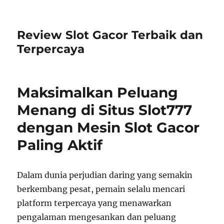
Review Slot Gacor Terbaik dan
Terpercaya
Maksimalkan Peluang
Menang di Situs Slot777
dengan Mesin Slot Gacor
Paling Aktif
Dalam dunia perjudian daring yang semakin
berkembang pesat, pemain selalu mencari
platform terpercaya yang menawarkan
pengalaman mengesankan dan peluang