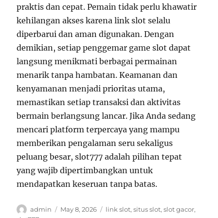
praktis dan cepat. Pemain tidak perlu khawatir
kehilangan akses karena link slot selalu
diperbarui dan aman digunakan. Dengan
demikian, setiap penggemar game slot dapat
langsung menikmati berbagai permainan
menarik tanpa hambatan. Keamanan dan
kenyamanan menjadi prioritas utama,
memastikan setiap transaksi dan aktivitas
bermain berlangsung lancar. Jika Anda sedang
mencari platform terpercaya yang mampu
memberikan pengalaman seru sekaligus
peluang besar, slot777 adalah pilihan tepat
yang wajib dipertimbangkan untuk
mendapatkan keseruan tanpa batas.
Author
Posted
Tags
admin
May 8, 2026
link slot
,
situs slot
,
slot gacor
,