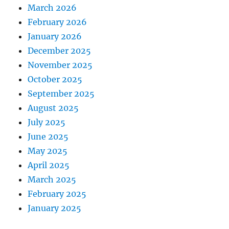
March 2026
February 2026
January 2026
December 2025
November 2025
October 2025
September 2025
August 2025
July 2025
June 2025
May 2025
April 2025
March 2025
February 2025
January 2025