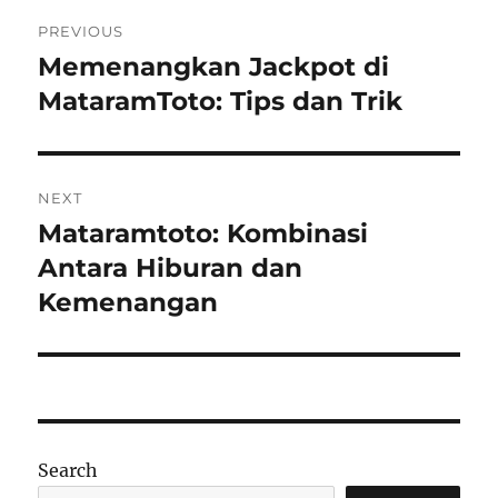
Post
PREVIOUS
navigation
Memenangkan Jackpot di
Previous
post:
MataramToto: Tips dan Trik
NEXT
Mataramtoto: Kombinasi
Next
post:
Antara Hiburan dan
Kemenangan
Search