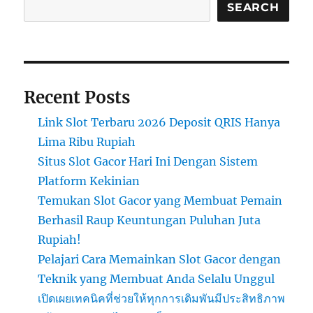
SEARCH
Recent Posts
Link Slot Terbaru 2026 Deposit QRIS Hanya
Lima Ribu Rupiah
Situs Slot Gacor Hari Ini Dengan Sistem
Platform Kekinian
Temukan Slot Gacor yang Membuat Pemain
Berhasil Raup Keuntungan Puluhan Juta
Rupiah!
Pelajari Cara Memainkan Slot Gacor dengan
Teknik yang Membuat Anda Selalu Unggul
เปิดเผยเทคนิคที่ช่วยให้ทุกการเดิมพันมีประสิทธิภาพ