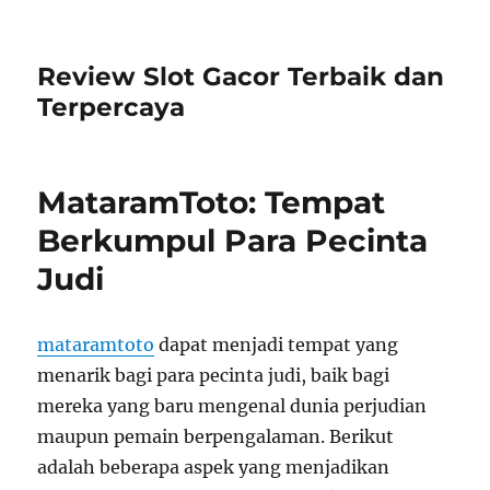
Review Slot Gacor Terbaik dan
Terpercaya
MataramToto: Tempat
Berkumpul Para Pecinta
Judi
mataramtoto
dapat menjadi tempat yang
menarik bagi para pecinta judi, baik bagi
mereka yang baru mengenal dunia perjudian
maupun pemain berpengalaman. Berikut
adalah beberapa aspek yang menjadikan