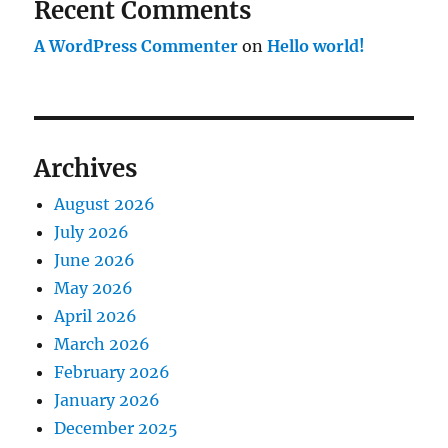
Recent Comments
A WordPress Commenter
on
Hello world!
Archives
August 2026
July 2026
June 2026
May 2026
April 2026
March 2026
February 2026
January 2026
December 2025