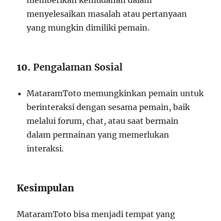
memberikan kemudahan dalam
menyelesaikan masalah atau pertanyaan
yang mungkin dimiliki pemain.
10.
Pengalaman Sosial
MataramToto memungkinkan pemain untuk
berinteraksi dengan sesama pemain, baik
melalui forum, chat, atau saat bermain
dalam permainan yang memerlukan
interaksi.
Kesimpulan
MataramToto bisa menjadi tempat yang