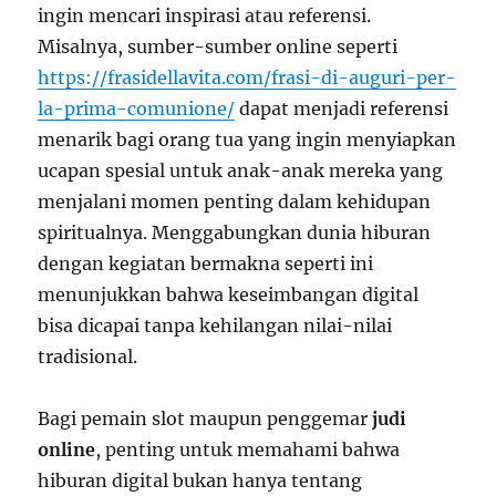
ingin mencari inspirasi atau referensi.
Misalnya, sumber-sumber online seperti
https://frasidellavita.com/frasi-di-auguri-per-
la-prima-comunione/
dapat menjadi referensi
menarik bagi orang tua yang ingin menyiapkan
ucapan spesial untuk anak-anak mereka yang
menjalani momen penting dalam kehidupan
spiritualnya. Menggabungkan dunia hiburan
dengan kegiatan bermakna seperti ini
menunjukkan bahwa keseimbangan digital
bisa dicapai tanpa kehilangan nilai-nilai
tradisional.
Bagi pemain slot maupun penggemar
judi
online
, penting untuk memahami bahwa
hiburan digital bukan hanya tentang