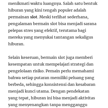
menikmati waktu luangnya. Salah satu bentuk
hiburan yang kini tengah populer adalah
permainan
slot
. Meski terlihat sederhana,
pengalaman bermain slot bisa menjadi sarana
pelepas stres yang efektif, terutama bagi
mereka yang menyukai tantangan sekaligus
hiburan.
Selain keseruan, bermain slot juga memberi
kesempatan untuk mempelajari strategi dan
pengelolaan risiko. Pemain perlu memahami
bahwa setiap putaran memiliki peluang yang
berbeda, sehingga konsistensi dan kesabaran
menjadi kunci utama. Dengan pendekatan
yang tepat, hiburan ini bisa menjadi aktivitas
yang menyenangkan tanpa mengganggu