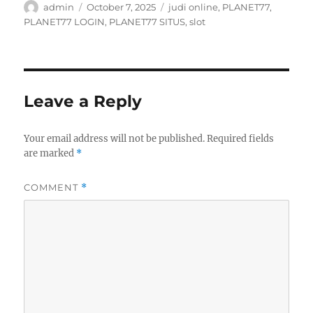
Author
Posted
Tags
admin
October 7, 2025
judi online
,
PLANET77
,
on
PLANET77 LOGIN
,
PLANET77 SITUS
,
slot
Leave a Reply
Your email address will not be published.
Required fields
are marked
*
COMMENT
*