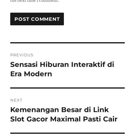
the next time I comment.
Post
PREVIOUS
navigation
Sensasi Hiburan Interaktif di
Previous
post:
Era Modern
NEXT
Kemenangan Besar di Link
Next
post:
Slot Gacor Maximal Pasti Cair