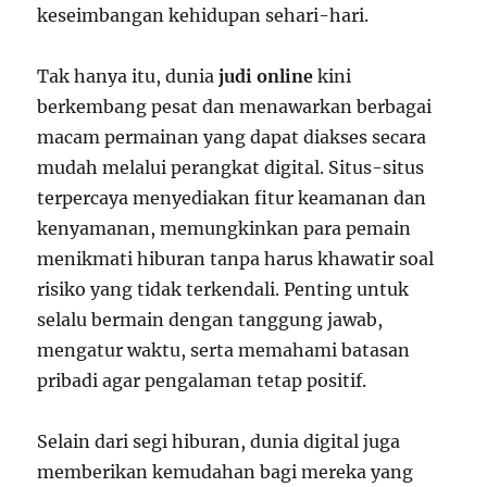
keseimbangan kehidupan sehari-hari.
Tak hanya itu, dunia
judi online
kini
berkembang pesat dan menawarkan berbagai
macam permainan yang dapat diakses secara
mudah melalui perangkat digital. Situs-situs
terpercaya menyediakan fitur keamanan dan
kenyamanan, memungkinkan para pemain
menikmati hiburan tanpa harus khawatir soal
risiko yang tidak terkendali. Penting untuk
selalu bermain dengan tanggung jawab,
mengatur waktu, serta memahami batasan
pribadi agar pengalaman tetap positif.
Selain dari segi hiburan, dunia digital juga
memberikan kemudahan bagi mereka yang