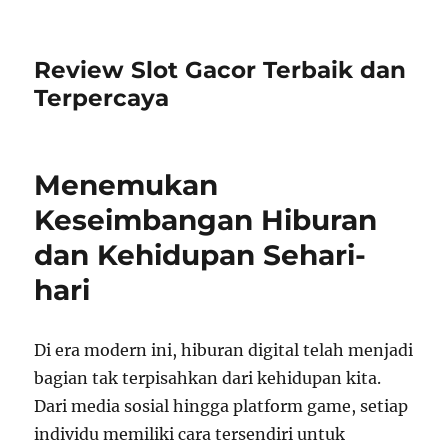
Review Slot Gacor Terbaik dan
Terpercaya
Menemukan
Keseimbangan Hiburan
dan Kehidupan Sehari-
hari
Di era modern ini, hiburan digital telah menjadi
bagian tak terpisahkan dari kehidupan kita.
Dari media sosial hingga platform game, setiap
individu memiliki cara tersendiri untuk