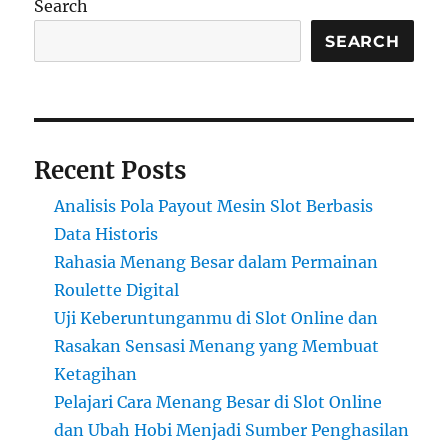
Search
SEARCH
Recent Posts
Analisis Pola Payout Mesin Slot Berbasis
Data Historis
Rahasia Menang Besar dalam Permainan
Roulette Digital
Uji Keberuntunganmu di Slot Online dan
Rasakan Sensasi Menang yang Membuat
Ketagihan
Pelajari Cara Menang Besar di Slot Online
dan Ubah Hobi Menjadi Sumber Penghasilan