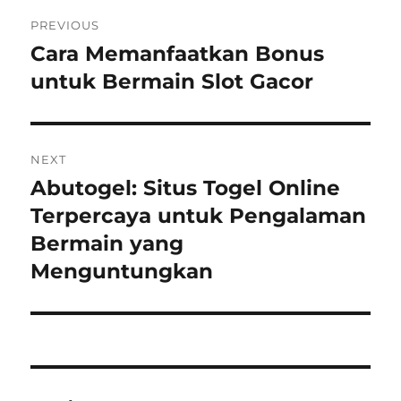
Post
PREVIOUS
navigation
Cara Memanfaatkan Bonus
Previous
post:
untuk Bermain Slot Gacor
NEXT
Abutogel: Situs Togel Online
Next
post:
Terpercaya untuk Pengalaman
Bermain yang
Menguntungkan