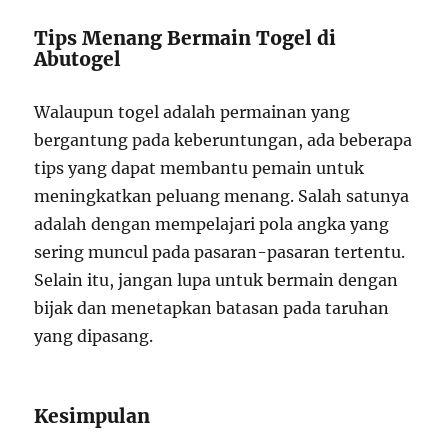
Tips Menang Bermain Togel di
Abutogel
Walaupun togel adalah permainan yang
bergantung pada keberuntungan, ada beberapa
tips yang dapat membantu pemain untuk
meningkatkan peluang menang. Salah satunya
adalah dengan mempelajari pola angka yang
sering muncul pada pasaran-pasaran tertentu.
Selain itu, jangan lupa untuk bermain dengan
bijak dan menetapkan batasan pada taruhan
yang dipasang.
Kesimpulan