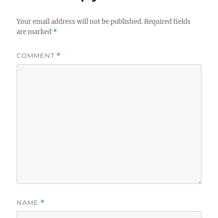
Your email address will not be published.
Required fields
are marked
*
COMMENT
*
NAME
*