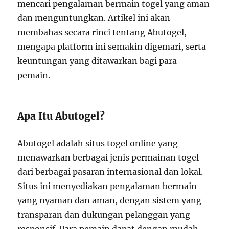
mencari pengalaman bermain togel yang aman
dan menguntungkan. Artikel ini akan
membahas secara rinci tentang Abutogel,
mengapa platform ini semakin digemari, serta
keuntungan yang ditawarkan bagi para
pemain.
Apa Itu Abutogel?
Abutogel adalah situs togel online yang
menawarkan berbagai jenis permainan togel
dari berbagai pasaran internasional dan lokal.
Situs ini menyediakan pengalaman bermain
yang nyaman dan aman, dengan sistem yang
transparan dan dukungan pelanggan yang