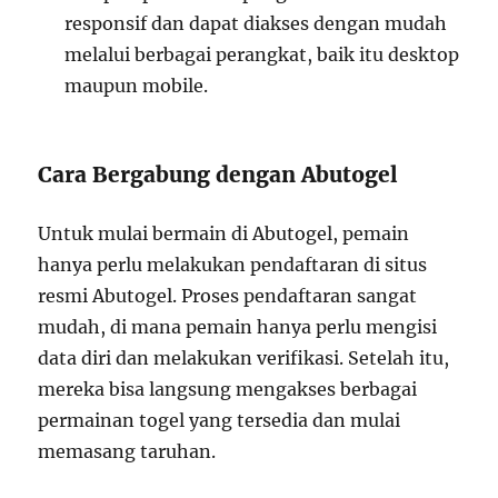
responsif dan dapat diakses dengan mudah
melalui berbagai perangkat, baik itu desktop
maupun mobile.
Cara Bergabung dengan Abutogel
Untuk mulai bermain di Abutogel, pemain
hanya perlu melakukan pendaftaran di situs
resmi Abutogel. Proses pendaftaran sangat
mudah, di mana pemain hanya perlu mengisi
data diri dan melakukan verifikasi. Setelah itu,
mereka bisa langsung mengakses berbagai
permainan togel yang tersedia dan mulai
memasang taruhan.