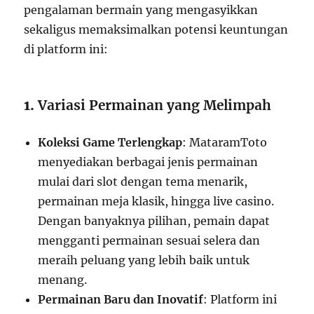
pengalaman bermain yang mengasyikkan
sekaligus memaksimalkan potensi keuntungan
di platform ini:
1.
Variasi Permainan yang Melimpah
Koleksi Game Terlengkap
: MataramToto
menyediakan berbagai jenis permainan
mulai dari slot dengan tema menarik,
permainan meja klasik, hingga live casino.
Dengan banyaknya pilihan, pemain dapat
mengganti permainan sesuai selera dan
meraih peluang yang lebih baik untuk
menang.
Permainan Baru dan Inovatif
: Platform ini