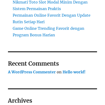
Nikmati Toto Slot Modal Minim Dengan
Sistem Permainan Praktis
Permainan Online Favorit Dengan Update
Rutin Setiap Hari
Game Online Trending Favorit dengan
Program Bonus Harian
Recent Comments
A WordPress Commenter
on
Hello world!
Archives