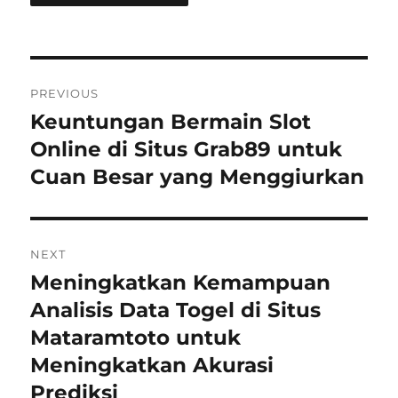
Post
PREVIOUS
navigation
Keuntungan Bermain Slot
Previous
post:
Online di Situs Grab89 untuk
Cuan Besar yang Menggiurkan
NEXT
Meningkatkan Kemampuan
Next
post:
Analisis Data Togel di Situs
Mataramtoto untuk
Meningkatkan Akurasi
Prediksi