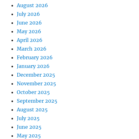
August 2026
July 2026
June 2026
May 2026
April 2026
March 2026
February 2026
January 2026
December 2025
November 2025
October 2025
September 2025
August 2025
July 2025
June 2025
May 2025