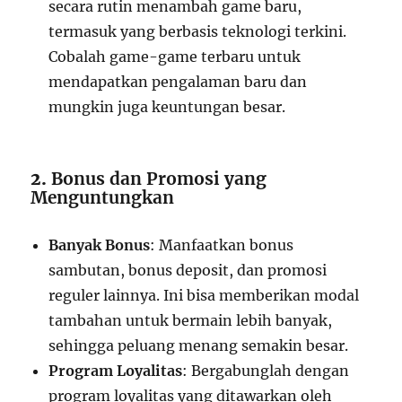
secara rutin menambah game baru,
termasuk yang berbasis teknologi terkini.
Cobalah game-game terbaru untuk
mendapatkan pengalaman baru dan
mungkin juga keuntungan besar.
2.
Bonus dan Promosi yang
Menguntungkan
Banyak Bonus
: Manfaatkan bonus
sambutan, bonus deposit, dan promosi
reguler lainnya. Ini bisa memberikan modal
tambahan untuk bermain lebih banyak,
sehingga peluang menang semakin besar.
Program Loyalitas
: Bergabunglah dengan
program loyalitas yang ditawarkan oleh