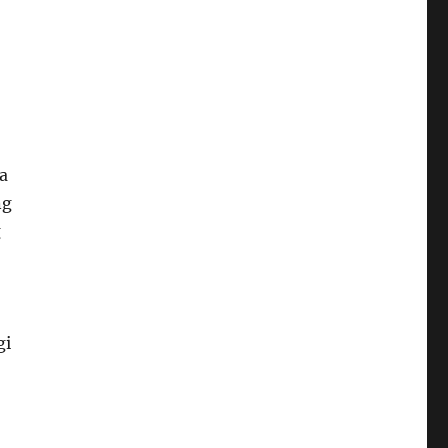
a
ng
g
gi
,