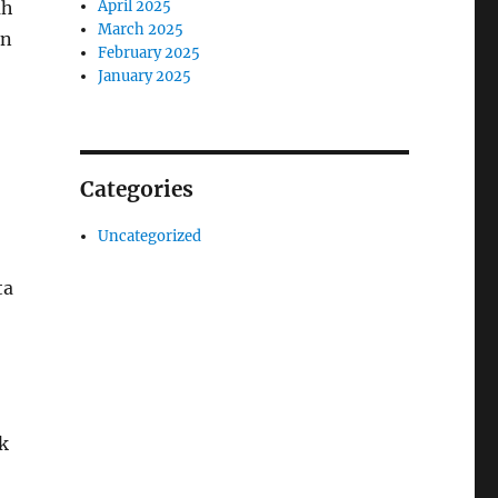
ah
April 2025
March 2025
an
February 2025
January 2025
Categories
Uncategorized
ta
k