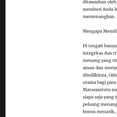
ditawarkan oleh
memberi Anda l
memenangkan.
Mengapa Memil
Di tengah banya
integritas dan 
menang yang ti
aman dan menye
dimilikinya, ti
utama bagi para 
Mataramtoto mer
siapa saja yang 
peluang menang 
bonus menarik, 