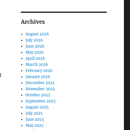
Archives
August 2026
July 2026
June 2026
May 2026
April 2026
March 2026
February 2026
l
January 2026
December 2025
November 2025
October 2025
September 2025
August 2025
July 2025
June 2025
May 2025