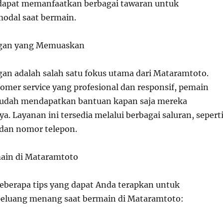
 dapat memanfaatkan berbagai tawaran untuk
odal saat bermain.
ggan yang Memuaskan
an adalah salah satu fokus utama dari Mataramtoto.
omer service yang profesional dan responsif, pemain
udah mendapatkan bantuan kapan saja mereka
 Layanan ini tersedia melalui berbagai saluran, sepert
, dan nomor telepon.
ain di Mataramtoto
beberapa tips yang dapat Anda terapkan untuk
eluang menang saat bermain di Mataramtoto: