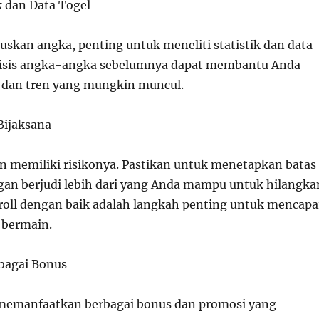
ik dan Data Togel
kan angka, penting untuk meneliti statistik dan data
lisis angka-angka sebelumnya dapat membantu Anda
dan tren yang mungkin muncul.
Bijaksana
n memiliki risikonya. Pastikan untuk menetapkan batas
gan berjudi lebih dari yang Anda mampu untuk hilangka
oll dengan baik adalah langkah penting untuk mencapa
 bermain.
bagai Bonus
 memanfaatkan berbagai bonus dan promosi yang