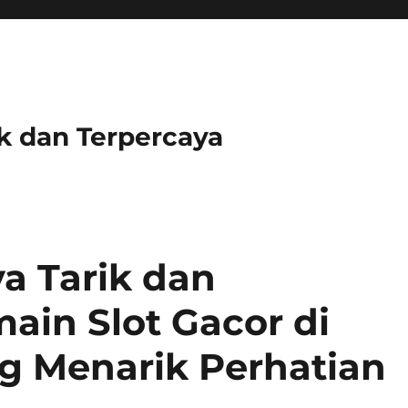
k dan Terpercaya
 Tarik dan
in Slot Gacor di
g Menarik Perhatian