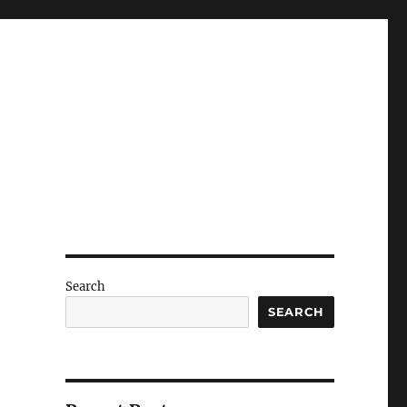
Search
SEARCH