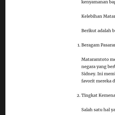
kenyamanan bag
Kelebihan Mata
Berikut adalah 
Beragam Pasara
Mataramtoto men
negara yang ber
Sidney. Ini mem
favorit mereka
Tingkat Kemena
Salah satu hal 