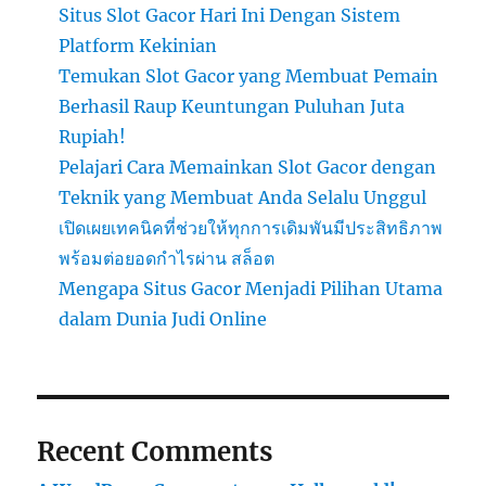
Situs Slot Gacor Hari Ini Dengan Sistem
Platform Kekinian
Temukan Slot Gacor yang Membuat Pemain
Berhasil Raup Keuntungan Puluhan Juta
Rupiah!
Pelajari Cara Memainkan Slot Gacor dengan
Teknik yang Membuat Anda Selalu Unggul
เปิดเผยเทคนิคที่ช่วยให้ทุกการเดิมพันมีประสิทธิภาพ
พร้อมต่อยอดกำไรผ่าน สล็อต
Mengapa Situs Gacor Menjadi Pilihan Utama
dalam Dunia Judi Online
Recent Comments