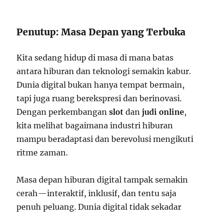
Penutup: Masa Depan yang Terbuka
Kita sedang hidup di masa di mana batas
antara hiburan dan teknologi semakin kabur.
Dunia digital bukan hanya tempat bermain,
tapi juga ruang berekspresi dan berinovasi.
Dengan perkembangan
slot
dan
judi online
,
kita melihat bagaimana industri hiburan
mampu beradaptasi dan berevolusi mengikuti
ritme zaman.
Masa depan hiburan digital tampak semakin
cerah—interaktif, inklusif, dan tentu saja
penuh peluang. Dunia digital tidak sekadar