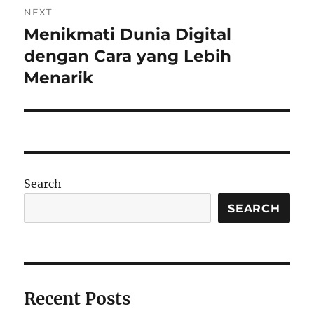
NEXT
Menikmati Dunia Digital
Next
post:
dengan Cara yang Lebih
Menarik
Search
SEARCH
Recent Posts