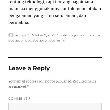
tentang teknologi, tapi tentang bagaimana
manusia menggunakannya untuk menciptakan
pengalaman yang lebih seru, aman, dan
bermakna.
Author
Posted
Tags
admin
October 9, 2025
bbfstoto
,
judi online
,
situs
on
slot gacor
,
slot
,
slot gacor
,
slot resmi
Leave a Reply
Your email address will not be published.
Required fields
are marked
*
COMMENT
*