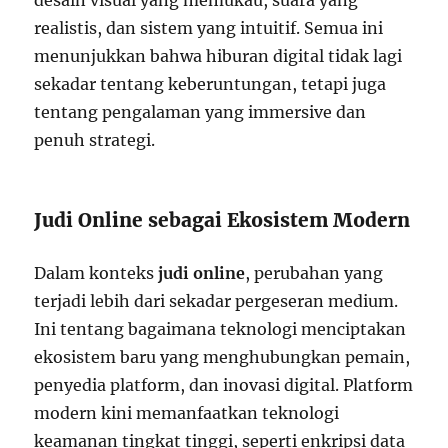
desain visual yang memukau, suara yang
realistis, dan sistem yang intuitif. Semua ini
menunjukkan bahwa hiburan digital tidak lagi
sekadar tentang keberuntungan, tetapi juga
tentang pengalaman yang immersive dan
penuh strategi.
Judi Online sebagai Ekosistem Modern
Dalam konteks
judi online
, perubahan yang
terjadi lebih dari sekadar pergeseran medium.
Ini tentang bagaimana teknologi menciptakan
ekosistem baru yang menghubungkan pemain,
penyedia platform, dan inovasi digital. Platform
modern kini memanfaatkan teknologi
keamanan tingkat tinggi, seperti enkripsi data