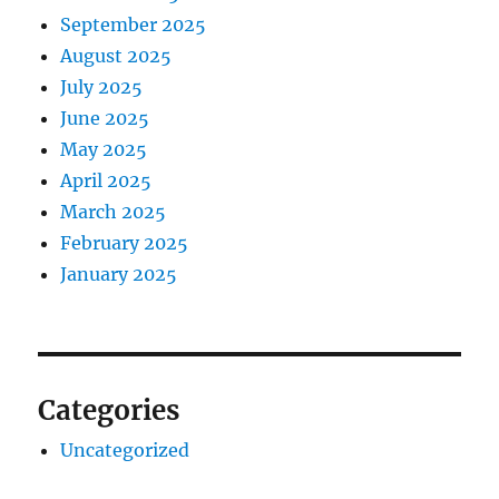
September 2025
August 2025
July 2025
June 2025
May 2025
April 2025
March 2025
February 2025
January 2025
Categories
Uncategorized