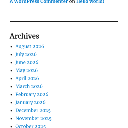
A WordPress Commenter
on
Hello world!
Archives
August 2026
July 2026
June 2026
May 2026
April 2026
March 2026
February 2026
January 2026
December 2025
November 2025
October 2025