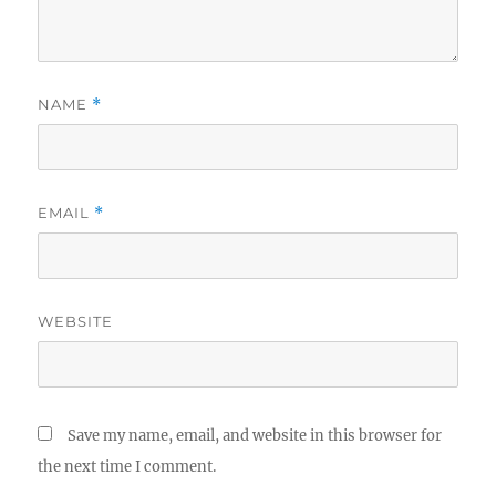
NAME
*
EMAIL
*
WEBSITE
Save my name, email, and website in this browser for
the next time I comment.