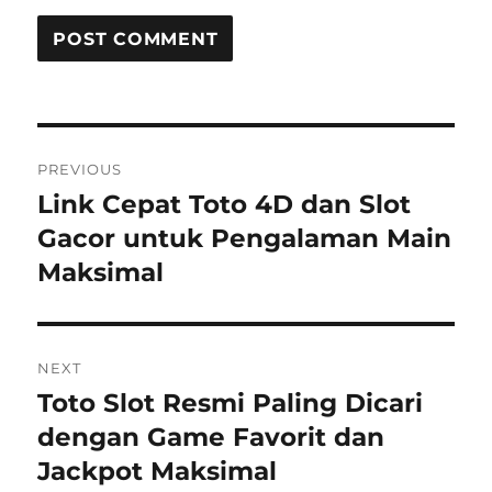
Post
PREVIOUS
navigation
Link Cepat Toto 4D dan Slot
Previous
post:
Gacor untuk Pengalaman Main
Maksimal
NEXT
Toto Slot Resmi Paling Dicari
Next
post:
dengan Game Favorit dan
Jackpot Maksimal