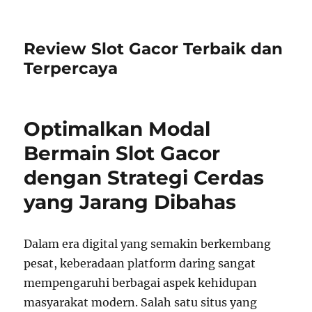
Review Slot Gacor Terbaik dan
Terpercaya
Optimalkan Modal
Bermain Slot Gacor
dengan Strategi Cerdas
yang Jarang Dibahas
Dalam era digital yang semakin berkembang
pesat, keberadaan platform daring sangat
mempengaruhi berbagai aspek kehidupan
masyarakat modern. Salah satu situs yang