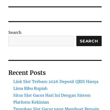
Search
SEARCH
Recent Posts
Link Slot Terbaru 2026 Deposit QRIS Hanya
Lima Ribu Rupiah
Situs Slot Gacor Hari Ini Dengan Sistem
Platform Kekinian
Temukan Slot Gacor yang Membuat Pemain