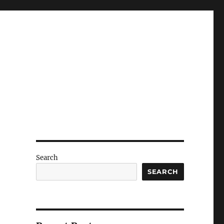
Search
n
SEARCH