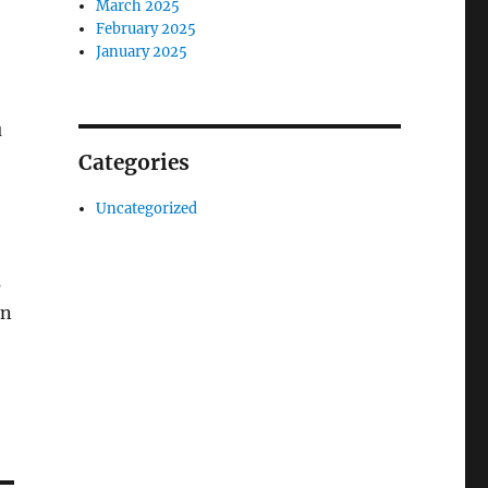
March 2025
February 2025
January 2025
u
Categories
Uncategorized
s
in