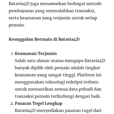
Batavia4D juga menawarkan berbagai metode
pembayaran yang memudahkan transaksi,
serta keamanan yang terjamin untuk setiap
pemain.
Keunggulan Bermain di Batavia4D
Keamanan Terjamin
Salah satu alasan utama mengapa Batavia4D
banyak dipilih oleh pemain adalah tingkat
keamanan yang sangat tinggi. Platform ini
menggunakan teknologi enkripsi terbaru
untuk memastikan semua data pribadi dan
transaksi pemain terlindungi dengan baik.
Pasaran Togel Lengkap
Batavia4D menyediakan pasaran togel dari