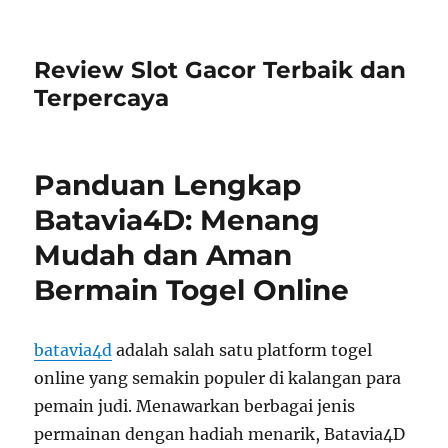
Review Slot Gacor Terbaik dan
Terpercaya
Panduan Lengkap
Batavia4D: Menang
Mudah dan Aman
Bermain Togel Online
batavia4d
adalah salah satu platform togel
online yang semakin populer di kalangan para
pemain judi. Menawarkan berbagai jenis
permainan dengan hadiah menarik, Batavia4D