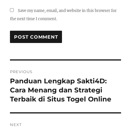
Save my name, email, and website in this browser for
the next time I comment.
Post
PREVIOUS
navigation
Panduan Lengkap Sakti4D:
Previous
post:
Cara Menang dan Strategi
Terbaik di Situs Togel Online
NEXT