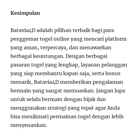
Kesimpulan
Batavia4D adalah pilihan terbaik bagi para
penggemar togel online yang mencari platform
yang aman, terpercaya, dan menawarkan
berbagai keuntungan. Dengan berbagai
pasaran togel yang lengkap, layanan pelanggan
yang siap membantu kapan saja, serta bonus
menarik, Batavia4D memberikan pengalaman
bermain yang sangat memuaskan. Jangan lupa
untuk selalu bermain dengan bijak dan
menggunakan strategi yang tepat agar Anda
bisa menikmati permainan togel dengan lebih
menyenankan.