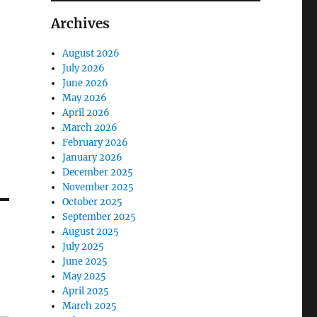
Archives
August 2026
July 2026
June 2026
May 2026
April 2026
March 2026
February 2026
January 2026
December 2025
November 2025
October 2025
September 2025
August 2025
July 2025
June 2025
May 2025
April 2025
March 2025