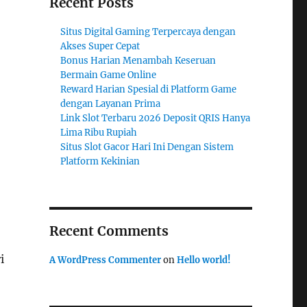
Recent Posts
Situs Digital Gaming Terpercaya dengan
Akses Super Cepat
Bonus Harian Menambah Keseruan
Bermain Game Online
Reward Harian Spesial di Platform Game
dengan Layanan Prima
Link Slot Terbaru 2026 Deposit QRIS Hanya
Lima Ribu Rupiah
Situs Slot Gacor Hari Ini Dengan Sistem
Platform Kekinian
Recent Comments
i
A WordPress Commenter
on
Hello world!