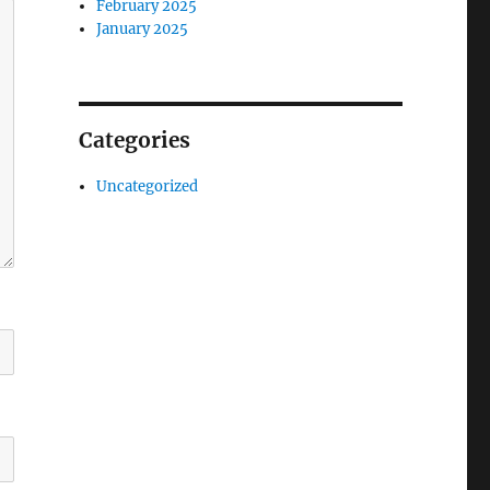
February 2025
January 2025
Categories
Uncategorized