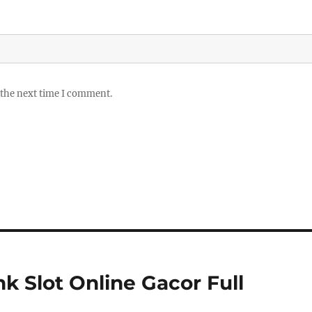
 the next time I comment.
k Slot Online Gacor Full