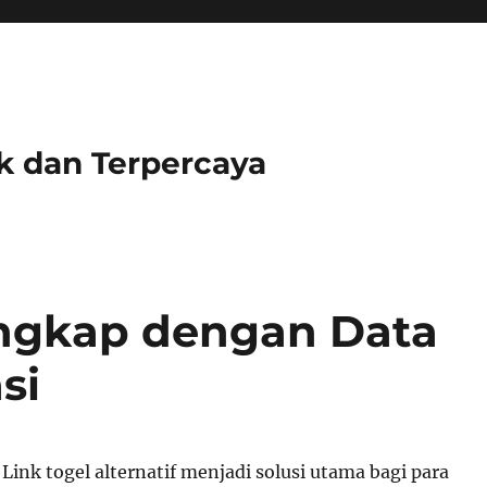
k dan Terpercaya
engkap dengan Data
si
Link togel alternatif menjadi solusi utama bagi para