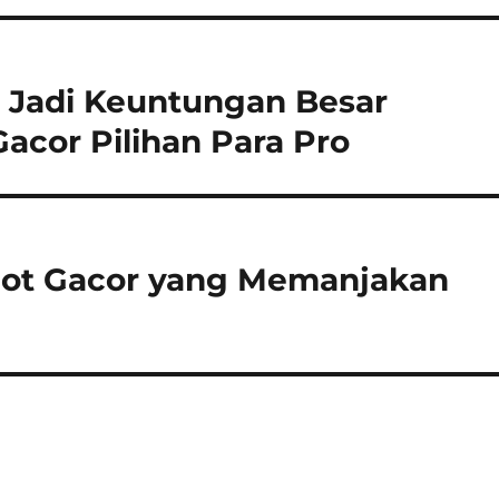
 Jadi Keuntungan Besar
acor Pilihan Para Pro
s Slot Gacor yang Memanjakan