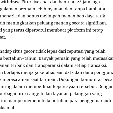
withdraw. Fitur live chat dan bantuan 24 jam juga
alaman bermain lebih nyaman dan tanpa hambatan.
 menarik dan bonus melimpah menambah daya tarik,
n meningkatkan peluang menang secara signifikan.
i yang terus diperbarui membuat platform ini tetap
sar.
adap situs gacor tidak lepas dari reputasi yang telah
ma bertahun-tahun. Banyak pemain yang telah merasaka
anan terbaik dan transparansi dalam setiap transaksi.
 berlapis menjaga kerahasiaan data dan dana penggun
a merasa aman saat bermain. Dukungan komunitas besa
enting dalam memperkuat kepercayaan tersebut. Denga
rbagai fitur canggih dan layanan pelanggan yang
m ini mampu memenuhi kebutuhan para penggemar judi
aksimal.