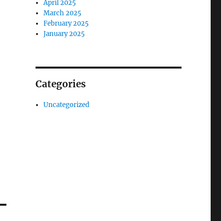
April 2025
March 2025
February 2025
January 2025
Categories
Uncategorized