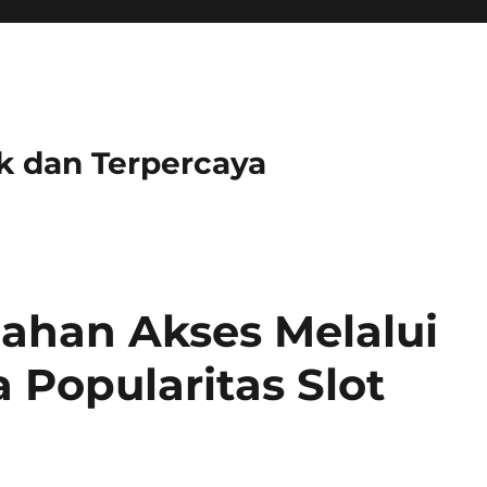
k dan Terpercaya
han Akses Melalui
Popularitas Slot