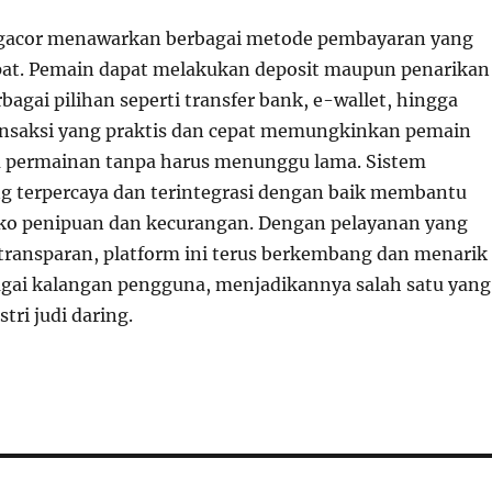
us gacor menawarkan berbagai metode pembayaran yang
epat. Pemain dapat melakukan deposit maupun penarikan
agai pilihan seperti transfer bank, e-wallet, hingga
ransaksi yang praktis dan cepat memungkinkan pemain
a permainan tanpa harus menunggu lama. Sistem
 terpercaya dan terintegrasi dengan baik membantu
ko penipuan dan kecurangan. Dengan pelayanan yang
 transparan, platform ini terus berkembang dan menarik
agai kalangan pengguna, menjadikannya salah satu yang
tri judi daring.