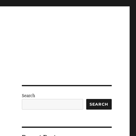
Search
SEARCH