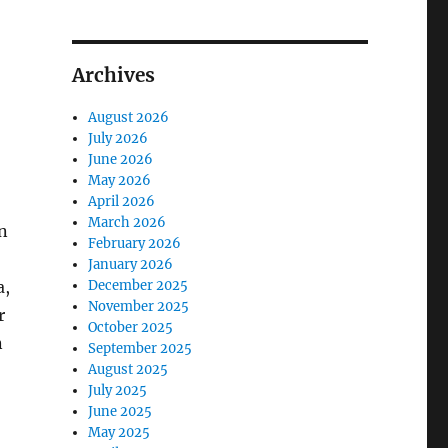
Archives
August 2026
July 2026
June 2026
May 2026
April 2026
March 2026
n
February 2026
January 2026
a,
December 2025
November 2025
r
October 2025
n
September 2025
August 2025
July 2025
June 2025
May 2025