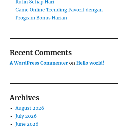
Rutin Setiap Hari
Game Online Trending Favorit dengan
Program Bonus Harian
Recent Comments
A WordPress Commenter
on
Hello world!
Archives
August 2026
July 2026
June 2026