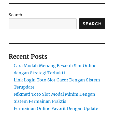
Search
SEARCH
Recent Posts
Cara Mudah Menang Besar di Slot Online
dengan Strategi Terbukti
Link Login Toto Slot Gacor Dengan Sistem
Terupdate
Nikmati Toto Slot Modal Minim Dengan
Sistem Permainan Praktis
Permainan Online Favorit Dengan Update