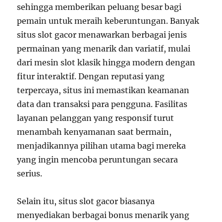
sehingga memberikan peluang besar bagi
pemain untuk meraih keberuntungan. Banyak
situs slot gacor menawarkan berbagai jenis
permainan yang menarik dan variatif, mulai
dari mesin slot klasik hingga modern dengan
fitur interaktif. Dengan reputasi yang
terpercaya, situs ini memastikan keamanan
data dan transaksi para pengguna. Fasilitas
layanan pelanggan yang responsif turut
menambah kenyamanan saat bermain,
menjadikannya pilihan utama bagi mereka
yang ingin mencoba peruntungan secara
serius.
Selain itu, situs slot gacor biasanya
menyediakan berbagai bonus menarik yang