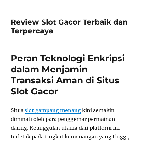
Review Slot Gacor Terbaik dan
Terpercaya
Peran Teknologi Enkripsi
dalam Menjamin
Transaksi Aman di Situs
Slot Gacor
Situs
slot gampang menang
kini semakin
diminati oleh para penggemar permainan
daring. Keunggulan utama dari platform ini
terletak pada tingkat kemenangan yang tinggi,