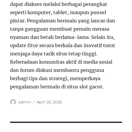
dapat diakses melalui berbagai perangkat
seperti komputer, tablet, maupun ponsel
pintar. Pengalaman bermain yang lancar dan
tanpa gangguan membuat pemain merasa
nyaman dan betah berlama-lama. Selain itu,
update fitur secara berkala dan inovatif turut
menjaga daya tarik situs tetap tinggi.
Keberadaan komunitas aktif di media sosial
dan forum diskusi membantu pengguna
berbagi tips dan strategi, memperkaya
pengalaman bermain di situs slot gacor.
Author
Posted
admin
April 26, 2026
on