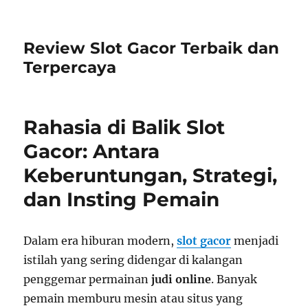
Review Slot Gacor Terbaik dan
Terpercaya
Rahasia di Balik Slot
Gacor: Antara
Keberuntungan, Strategi,
dan Insting Pemain
Dalam era hiburan modern,
slot gacor
menjadi
istilah yang sering didengar di kalangan
penggemar permainan
judi online
. Banyak
pemain memburu mesin atau situs yang