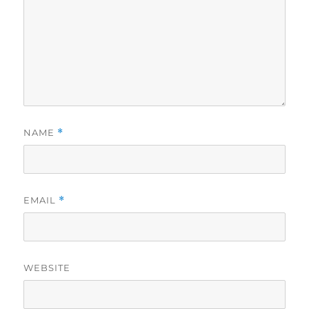
NAME
*
EMAIL
*
WEBSITE