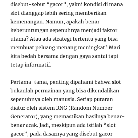
disebut-sebut “gacor”, yakni kondisi di mana
slot dianggap lebih sering memberikan
kemenangan. Namun, apakah benar
keberuntungan sepenuhnya menjadi faktor
utama? Atau ada strategi tertentu yang bisa
membuat peluang menang meningkat? Mari
kita bedah bersama dengan gaya santai tapi
tetap informatif.
Pertama-tama, penting dipahami bahwa
slot
bukanlah permainan yang bisa dikendalikan
sepenuhnya oleh manusia. Setiap putaran
diatur oleh sistem RNG (Random Number
Generator), yang memastikan hasilnya benar-
benar acak. Jadi, meskipun ada istilah “slot
gacor”, pada dasarnya yang disebut gacor