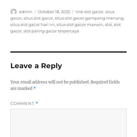
Author
Posted
Tags
admin
October 18, 2025
link slot gacor
,
situs
on
gacor
,
situs slot gacor
,
situs slot gacor gampang menang
,
situs slot gacor hari ini
,
situs slot gacor maxwin
,
slot
,
slot
gacor
,
slot paling gacor terpercaya
Leave a Reply
Your email address will not be published.
Required fields
are marked
*
COMMENT
*