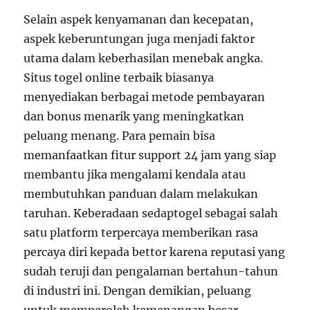
Selain aspek kenyamanan dan kecepatan,
aspek keberuntungan juga menjadi faktor
utama dalam keberhasilan menebak angka.
Situs togel online terbaik biasanya
menyediakan berbagai metode pembayaran
dan bonus menarik yang meningkatkan
peluang menang. Para pemain bisa
memanfaatkan fitur support 24 jam yang siap
membantu jika mengalami kendala atau
membutuhkan panduan dalam melakukan
taruhan. Keberadaan sedaptogel sebagai salah
satu platform terpercaya memberikan rasa
percaya diri kepada bettor karena reputasi yang
sudah teruji dan pengalaman bertahun-tahun
di industri ini. Dengan demikian, peluang