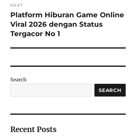
NEXT
Platform Hiburan Game Online
Next
post:
Viral 2026 dengan Status
Tergacor No 1
Search
SEARCH
Recent Posts