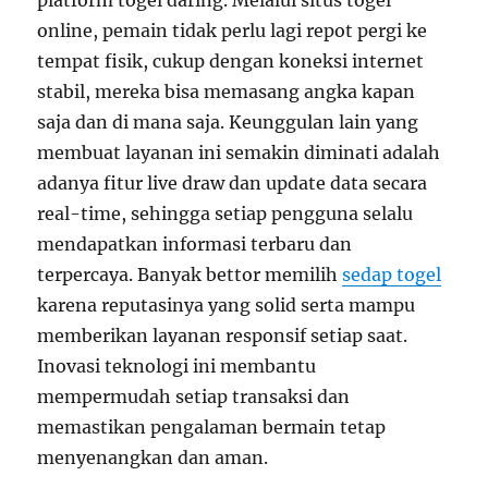
platform togel daring. Melalui situs togel
online, pemain tidak perlu lagi repot pergi ke
tempat fisik, cukup dengan koneksi internet
stabil, mereka bisa memasang angka kapan
saja dan di mana saja. Keunggulan lain yang
membuat layanan ini semakin diminati adalah
adanya fitur live draw dan update data secara
real-time, sehingga setiap pengguna selalu
mendapatkan informasi terbaru dan
terpercaya. Banyak bettor memilih
sedap togel
karena reputasinya yang solid serta mampu
memberikan layanan responsif setiap saat.
Inovasi teknologi ini membantu
mempermudah setiap transaksi dan
memastikan pengalaman bermain tetap
menyenangkan dan aman.