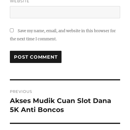
WEBSITE
Save my name, email, and website in this browser for
the next time I comment.
Post
PREVIOUS
navigation
Akses Mudik Cuan Slot Dana
Previous
post:
5K Anti Boncos