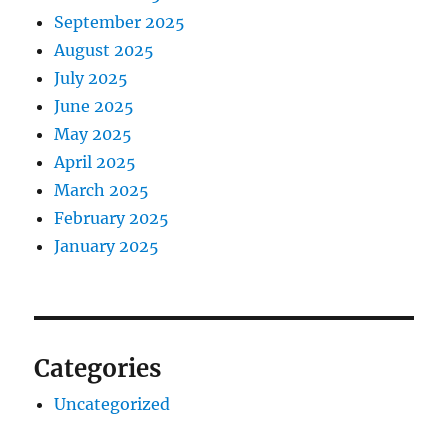
September 2025
August 2025
July 2025
June 2025
May 2025
April 2025
March 2025
February 2025
January 2025
Categories
Uncategorized