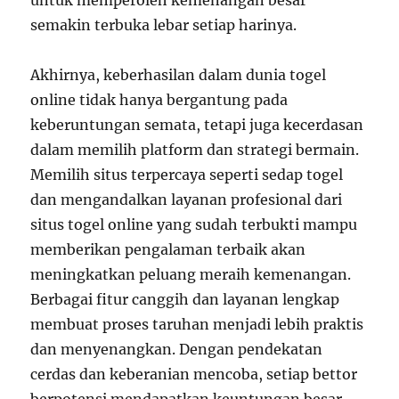
untuk memperoleh kemenangan besar
semakin terbuka lebar setiap harinya.
Akhirnya, keberhasilan dalam dunia togel
online tidak hanya bergantung pada
keberuntungan semata, tetapi juga kecerdasan
dalam memilih platform dan strategi bermain.
Memilih situs terpercaya seperti sedap togel
dan mengandalkan layanan profesional dari
situs togel online yang sudah terbukti mampu
memberikan pengalaman terbaik akan
meningkatkan peluang meraih kemenangan.
Berbagai fitur canggih dan layanan lengkap
membuat proses taruhan menjadi lebih praktis
dan menyenangkan. Dengan pendekatan
cerdas dan keberanian mencoba, setiap bettor