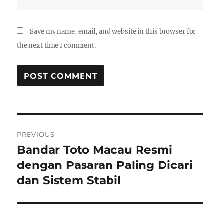
Save my name, email, and website in this browser for
the next time I comment.
Post
PREVIOUS
navigation
Bandar Toto Macau Resmi
Previous
post:
dengan Pasaran Paling Dicari
dan Sistem Stabil