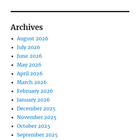
Archives
August 2026
July 2026
June 2026
May 2026
April 2026
March 2026
February 2026
January 2026
December 2025
November 2025
October 2025
September 2025