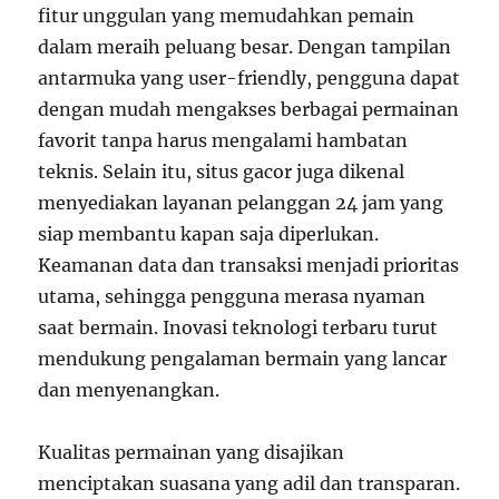
fitur unggulan yang memudahkan pemain
dalam meraih peluang besar. Dengan tampilan
antarmuka yang user-friendly, pengguna dapat
dengan mudah mengakses berbagai permainan
favorit tanpa harus mengalami hambatan
teknis. Selain itu, situs gacor juga dikenal
menyediakan layanan pelanggan 24 jam yang
siap membantu kapan saja diperlukan.
Keamanan data dan transaksi menjadi prioritas
utama, sehingga pengguna merasa nyaman
saat bermain. Inovasi teknologi terbaru turut
mendukung pengalaman bermain yang lancar
dan menyenangkan.
Kualitas permainan yang disajikan
menciptakan suasana yang adil dan transparan.