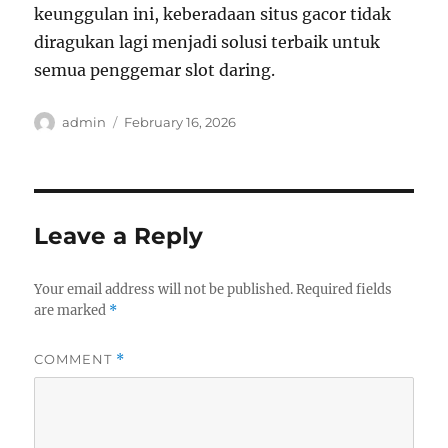
keunggulan ini, keberadaan situs gacor tidak
diragukan lagi menjadi solusi terbaik untuk
semua penggemar slot daring.
Author
Posted
admin
February 16, 2026
on
Leave a Reply
Your email address will not be published.
Required fields
are marked
*
COMMENT
*