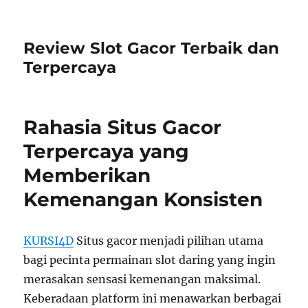
Review Slot Gacor Terbaik dan
Terpercaya
Rahasia Situs Gacor
Terpercaya yang
Memberikan
Kemenangan Konsisten
KURSI4D
Situs gacor menjadi pilihan utama
bagi pecinta permainan slot daring yang ingin
merasakan sensasi kemenangan maksimal.
Keberadaan platform ini menawarkan berbagai