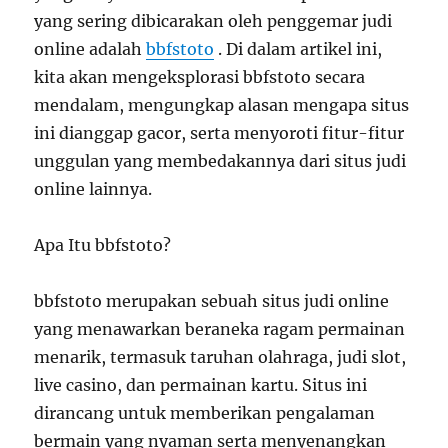
yang sering dibicarakan oleh penggemar judi
online adalah
bbfstoto
. Di dalam artikel ini,
kita akan mengeksplorasi bbfstoto secara
mendalam, mengungkap alasan mengapa situs
ini dianggap gacor, serta menyoroti fitur-fitur
unggulan yang membedakannya dari situs judi
online lainnya.
Apa Itu bbfstoto?
bbfstoto merupakan sebuah situs judi online
yang menawarkan beraneka ragam permainan
menarik, termasuk taruhan olahraga, judi slot,
live casino, dan permainan kartu. Situs ini
dirancang untuk memberikan pengalaman
bermain yang nyaman serta menyenangkan