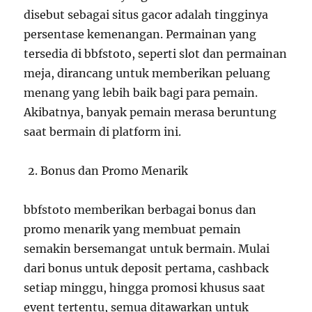
disebut sebagai situs gacor adalah tingginya
persentase kemenangan. Permainan yang
tersedia di bbfstoto, seperti slot dan permainan
meja, dirancang untuk memberikan peluang
menang yang lebih baik bagi para pemain.
Akibatnya, banyak pemain merasa beruntung
saat bermain di platform ini.
Bonus dan Promo Menarik
bbfstoto memberikan berbagai bonus dan
promo menarik yang membuat pemain
semakin bersemangat untuk bermain. Mulai
dari bonus untuk deposit pertama, cashback
setiap minggu, hingga promosi khusus saat
event tertentu, semua ditawarkan untuk