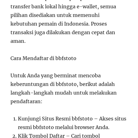
transfer bank lokal hingga e-wallet, semua
pilihan disediakan untuk memenuhi
kebutuhan pemain di Indonesia. Proses
transaksi juga dilakukan dengan cepat dan
aman.
Cara Mendaftar di bbfstoto
Untuk Anda yang berminat mencoba
keberuntungan di bbfstoto, berikut adalah
langkah-langkah mudah untuk melakukan
pendaftaran:
Kunjungi Situs Resmi bbfstoto – Akses situs
resmi bbfstoto melalui browser Anda.
Klik Tombol Daftar – Cari tombol