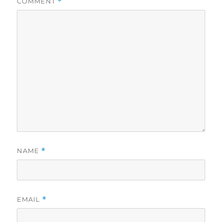
COMMENT
*
NAME
*
EMAIL
*