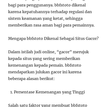
bagi para penggunanya. bbfstoto dikenal
karena kepatuhannya terhadap regulasi dan
sistem keamanan yang ketat, sehingga
memberikan rasa aman bagi para pemainnya.
Mengapa bbfstoto Dikenal Sebagai Situs Gacor?
Dalam istilah judi online, “gacor” merujuk
kepada situs yang sering memberikan
kemenangan kepada pemain. bbfstoto
mendapatkan julukan gacor ini karena
beberapa alasan berikut:
Persentase Kemenangan yang Tinggi
Salah satu faktor yang membuat bbfstoto