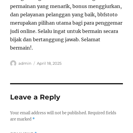
permainan yang menarik, bonus menggiurkan,
dan pelayanan pelanggan yang baik, bbfstoto
merupakan pilihan utama bagi para penggemar
judi online. Selalu ingat untuk bermain secara
bijak dan bertanggung jawab. Selamat
bermain!.
Author
Posted
admin
April 18, 2025
on
Leave a Reply
Your email address will not be published.
Required fields
are marked
*