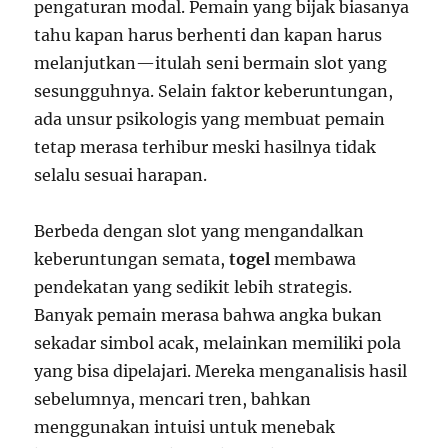
pengaturan modal. Pemain yang bijak biasanya
tahu kapan harus berhenti dan kapan harus
melanjutkan—itulah seni bermain slot yang
sesungguhnya. Selain faktor keberuntungan,
ada unsur psikologis yang membuat pemain
tetap merasa terhibur meski hasilnya tidak
selalu sesuai harapan.
Berbeda dengan slot yang mengandalkan
keberuntungan semata,
togel
membawa
pendekatan yang sedikit lebih strategis.
Banyak pemain merasa bahwa angka bukan
sekadar simbol acak, melainkan memiliki pola
yang bisa dipelajari. Mereka menganalisis hasil
sebelumnya, mencari tren, bahkan
menggunakan intuisi untuk menebak