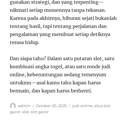
gunakan strategi, dan yang terpenting—
nikmati setiap momennya tanpa tekanan.
Karena pada akhirnya, hiburan sejati bukanlah
tentang hasil, tapi tentang perjalanan dan
pengalaman yang membuat setiap detiknya
terasa hidup.
Dan siapa tahu? Dalam satu putaran slot, satu
kombinasi angka togel, atau satu ronde judi
online, keberuntungan sedang tersenyum
untukmu—asal kamu tahu kapan harus
bermain, dan kapan harus berhenti.
Author
Posted
Tags
admin
October 20, 2025
judi online
,
situs slot
on
gacor
,
slot
,
slot gacor