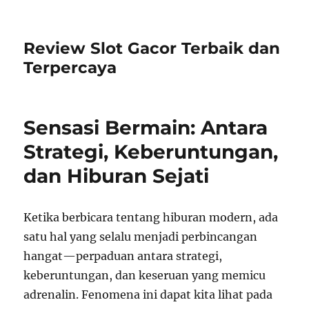
Review Slot Gacor Terbaik dan
Terpercaya
Sensasi Bermain: Antara
Strategi, Keberuntungan,
dan Hiburan Sejati
Ketika berbicara tentang hiburan modern, ada
satu hal yang selalu menjadi perbincangan
hangat—perpaduan antara strategi,
keberuntungan, dan keseruan yang memicu
adrenalin. Fenomena ini dapat kita lihat pada