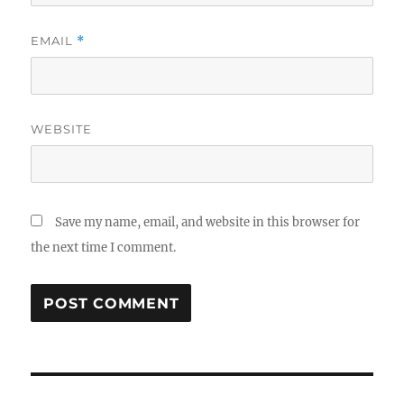
EMAIL
*
WEBSITE
Save my name, email, and website in this browser for
the next time I comment.
Post