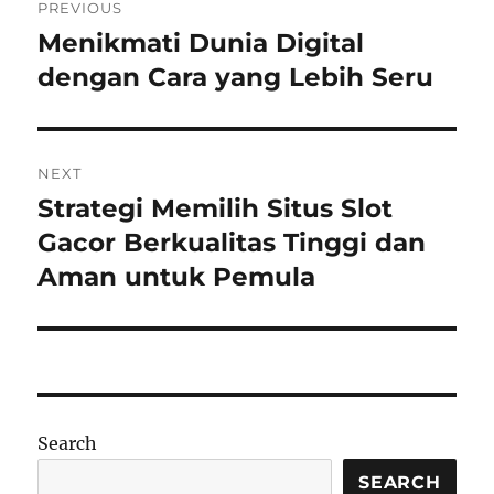
PREVIOUS
navigation
Menikmati Dunia Digital
Previous
post:
dengan Cara yang Lebih Seru
NEXT
Strategi Memilih Situs Slot
Next
post:
Gacor Berkualitas Tinggi dan
Aman untuk Pemula
Search
SEARCH