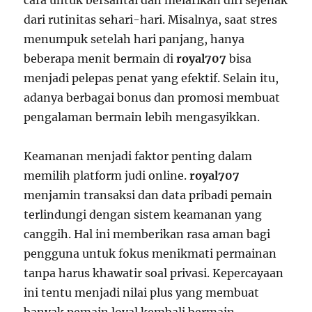
cara untuk bersantai dan melarikan diri sejenak
dari rutinitas sehari-hari. Misalnya, saat stres
menumpuk setelah hari panjang, hanya
beberapa menit bermain di
royal707
bisa
menjadi pelepas penat yang efektif. Selain itu,
adanya berbagai bonus dan promosi membuat
pengalaman bermain lebih mengasyikkan.
Keamanan menjadi faktor penting dalam
memilih platform judi online.
royal707
menjamin transaksi dan data pribadi pemain
terlindungi dengan sistem keamanan yang
canggih. Hal ini memberikan rasa aman bagi
pengguna untuk fokus menikmati permainan
tanpa harus khawatir soal privasi. Kepercayaan
ini tentu menjadi nilai plus yang membuat