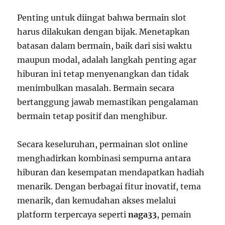
Penting untuk diingat bahwa bermain slot
harus dilakukan dengan bijak. Menetapkan
batasan dalam bermain, baik dari sisi waktu
maupun modal, adalah langkah penting agar
hiburan ini tetap menyenangkan dan tidak
menimbulkan masalah. Bermain secara
bertanggung jawab memastikan pengalaman
bermain tetap positif dan menghibur.
Secara keseluruhan, permainan slot online
menghadirkan kombinasi sempurna antara
hiburan dan kesempatan mendapatkan hadiah
menarik. Dengan berbagai fitur inovatif, tema
menarik, dan kemudahan akses melalui
platform terpercaya seperti
naga33
, pemain