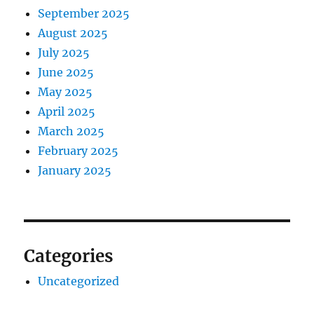
September 2025
August 2025
July 2025
June 2025
May 2025
April 2025
March 2025
February 2025
January 2025
Categories
Uncategorized