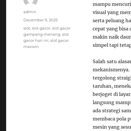
mampu mencuri 
Author
admin
visual yang me
Posted
December 9, 2025
serta peluang h
on
Tags
slot
,
slot gacor
,
slot gacor
cepat yang bisa
gampang menang
,
slot
makin naik daun
gacor hari ini
,
slot gacor
simpel tapi tetap
maxwin
Salah satu alas
mekanismenya. 
tergolong stra
taruhan, meneka
berjoget di laya
langsung mampir
ada strategi sa
membaca pola pu
mesin yang sesu