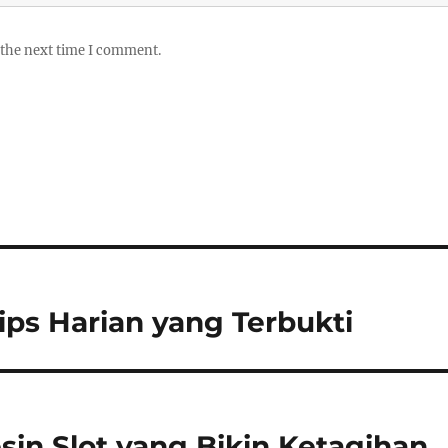
 the next time I comment.
ips Harian yang Terbukti
in Slot yang Bikin Ketagihan