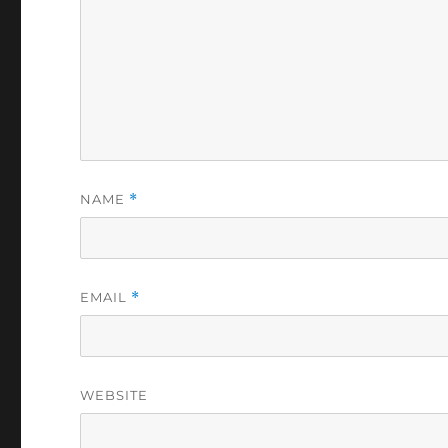
NAME
*
EMAIL
*
WEBSITE