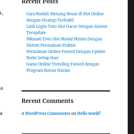
Recent Posts
n,
Cara Mudah Menang Besar di Slot Online
dengan Strategi Terbukti
Link Login Toto Slot Gacor Dengan Sistem
Terupdate
Nikmati Toto Slot Modal Minim Dengan
Sistem Permainan Praktis
Permainan Online Favorit Dengan Update
Rutin Setiap Hari
Game Online Trending Favorit dengan
Program Bonus Harian
ya
Recent Comments
a
A WordPress Commenter
on
Hello world!