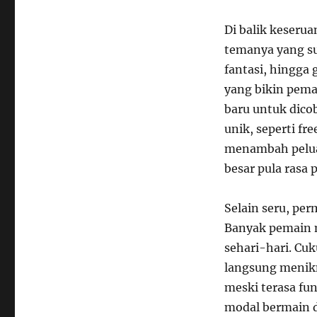
Di balik keserua
temanya yang sup
fantasi, hingga 
yang bikin pema
baru untuk dicob
unik, seperti fr
menambah pelua
besar pula rasa 
Selain seru, per
Banyak pemain m
sehari-hari. Cuk
langsung menikm
meski terasa fu
modal bermain d