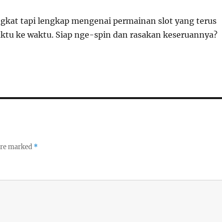
ingkat tapi lengkap mengenai permainan slot yang terus
aktu ke waktu. Siap nge-spin dan rasakan keseruannya?
 are marked
*