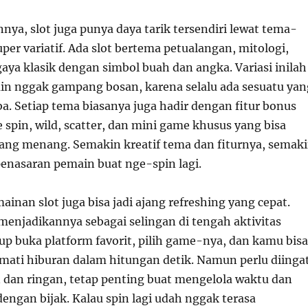
nnya, slot juga punya daya tarik tersendiri lewat tema-
er variatif. Ada slot bertema petualangan, mitologi,
gaya klasik dengan simbol buah dan angka. Variasi inilah
in nggak gampang bosan, karena selalu ada sesuatu yan
a. Setiap tema biasanya juga hadir dengan fitur bonus
ee spin, wild, scatter, dan mini game khusus yang bisa
ng menang. Semakin kreatif tema dan fiturnya, semak
penasaran pemain buat nge-spin lagi.
mainan slot juga bisa jadi ajang refreshing yang cepat.
enjadikannya sebagai selingan di tengah aktivitas
up buka platform favorit, pilih game-nya, dan kamu bisa
ati hiburan dalam hitungan detik. Namun perlu diingat
n dan ringan, tetap penting buat mengelola waktu dan
engan bijak. Kalau spin lagi udah nggak terasa