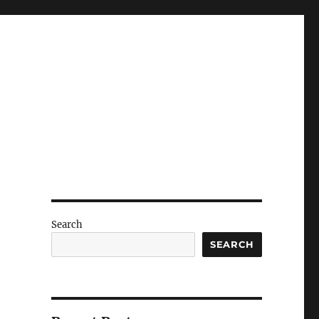
Search
SEARCH