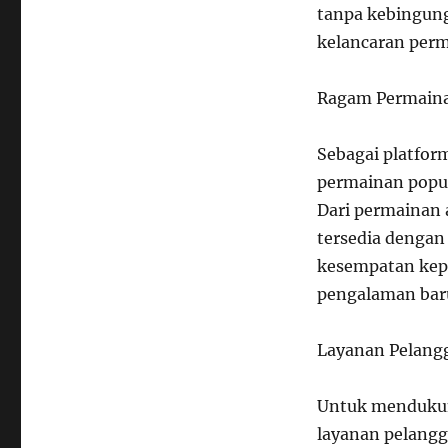
tanpa kebingung
kelancaran perm
Ragam Permain
Sebagai platfo
permainan popul
Dari permainan a
tersedia dengan 
kesempatan kep
pengalaman baru
Layanan Pelangg
Untuk menduku
layanan pelangg