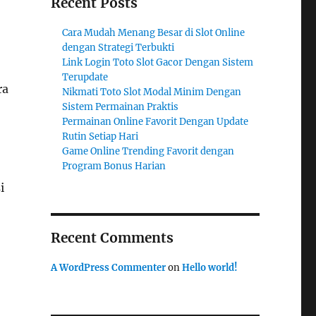
Recent Posts
Cara Mudah Menang Besar di Slot Online
dengan Strategi Terbukti
Link Login Toto Slot Gacor Dengan Sistem
Terupdate
ra
Nikmati Toto Slot Modal Minim Dengan
Sistem Permainan Praktis
Permainan Online Favorit Dengan Update
Rutin Setiap Hari
Game Online Trending Favorit dengan
Program Bonus Harian
i
Recent Comments
A WordPress Commenter
on
Hello world!