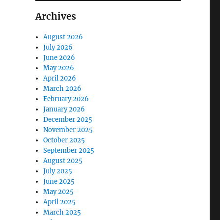
Archives
August 2026
July 2026
June 2026
May 2026
April 2026
March 2026
February 2026
January 2026
December 2025
November 2025
October 2025
September 2025
August 2025
July 2025
June 2025
May 2025
April 2025
March 2025