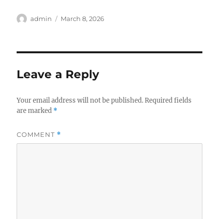
Author
Posted
admin
March 8, 2026
on
Leave a Reply
Your email address will not be published.
Required fields
are marked
*
COMMENT
*