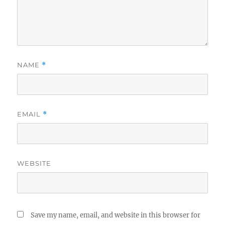
NAME
*
EMAIL
*
WEBSITE
Save my name, email, and website in this browser for