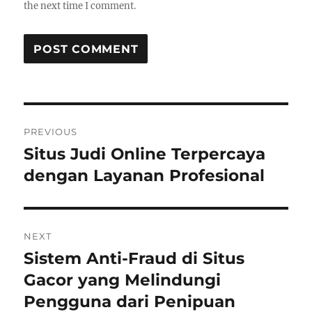
the next time I comment.
Post
PREVIOUS
navigation
Situs Judi Online Terpercaya
Previous
post:
dengan Layanan Profesional
NEXT
Sistem Anti-Fraud di Situs
Next
post:
Gacor yang Melindungi
Pengguna dari Penipuan