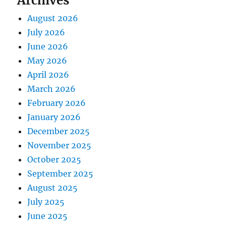
Archives
August 2026
July 2026
June 2026
May 2026
April 2026
March 2026
February 2026
January 2026
December 2025
November 2025
October 2025
September 2025
August 2025
July 2025
June 2025