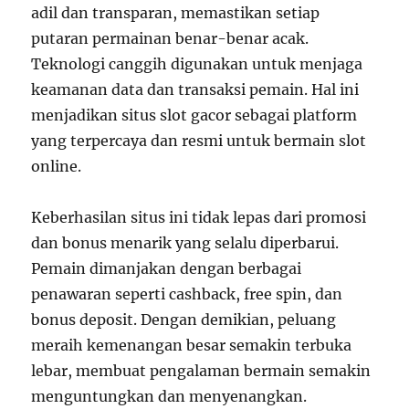
adil dan transparan, memastikan setiap
putaran permainan benar-benar acak.
Teknologi canggih digunakan untuk menjaga
keamanan data dan transaksi pemain. Hal ini
menjadikan situs slot gacor sebagai platform
yang terpercaya dan resmi untuk bermain slot
online.
Keberhasilan situs ini tidak lepas dari promosi
dan bonus menarik yang selalu diperbarui.
Pemain dimanjakan dengan berbagai
penawaran seperti cashback, free spin, dan
bonus deposit. Dengan demikian, peluang
meraih kemenangan besar semakin terbuka
lebar, membuat pengalaman bermain semakin
menguntungkan dan menyenangkan.