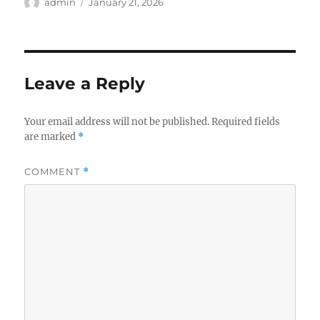
Author
Posted
admin
January 21, 2026
on
Leave a Reply
Your email address will not be published.
Required fields
are marked
*
COMMENT
*