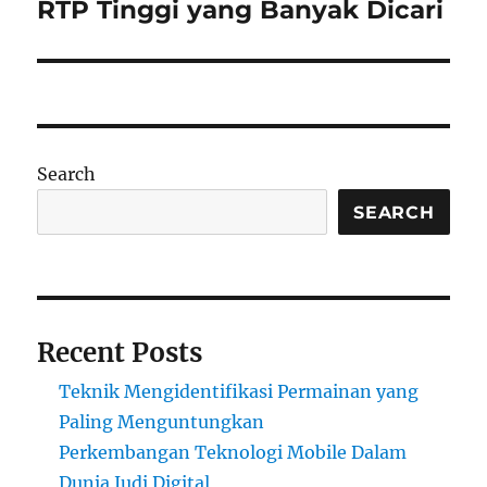
post:
RTP Tinggi yang Banyak Dicari
Search
SEARCH
Recent Posts
Teknik Mengidentifikasi Permainan yang
Paling Menguntungkan
Perkembangan Teknologi Mobile Dalam
Dunia Judi Digital