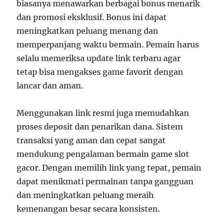
biasanya menawarkan berbagai bonus menarik
dan promosi eksklusif. Bonus ini dapat
meningkatkan peluang menang dan
memperpanjang waktu bermain. Pemain harus
selalu memeriksa update link terbaru agar
tetap bisa mengakses game favorit dengan
lancar dan aman.
Menggunakan link resmi juga memudahkan
proses deposit dan penarikan dana. Sistem
transaksi yang aman dan cepat sangat
mendukung pengalaman bermain game slot
gacor. Dengan memilih link yang tepat, pemain
dapat menikmati permainan tanpa gangguan
dan meningkatkan peluang meraih
kemenangan besar secara konsisten.