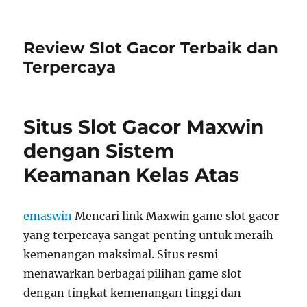
Review Slot Gacor Terbaik dan
Terpercaya
Situs Slot Gacor Maxwin
dengan Sistem
Keamanan Kelas Atas
emaswin
Mencari link Maxwin game slot gacor
yang terpercaya sangat penting untuk meraih
kemenangan maksimal. Situs resmi
menawarkan berbagai pilihan game slot
dengan tingkat kemenangan tinggi dan