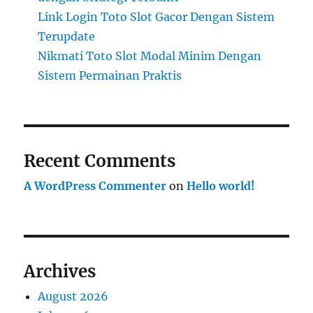
Link Login Toto Slot Gacor Dengan Sistem
Terupdate
Nikmati Toto Slot Modal Minim Dengan
Sistem Permainan Praktis
Recent Comments
A WordPress Commenter
on
Hello world!
Archives
August 2026