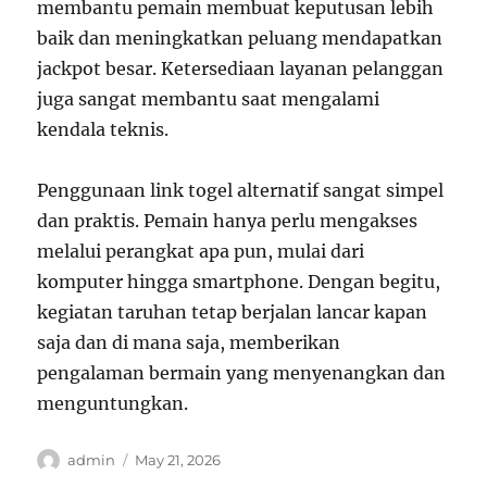
membantu pemain membuat keputusan lebih
baik dan meningkatkan peluang mendapatkan
jackpot besar. Ketersediaan layanan pelanggan
juga sangat membantu saat mengalami
kendala teknis.
Penggunaan link togel alternatif sangat simpel
dan praktis. Pemain hanya perlu mengakses
melalui perangkat apa pun, mulai dari
komputer hingga smartphone. Dengan begitu,
kegiatan taruhan tetap berjalan lancar kapan
saja dan di mana saja, memberikan
pengalaman bermain yang menyenangkan dan
menguntungkan.
Author
Posted
admin
May 21, 2026
on