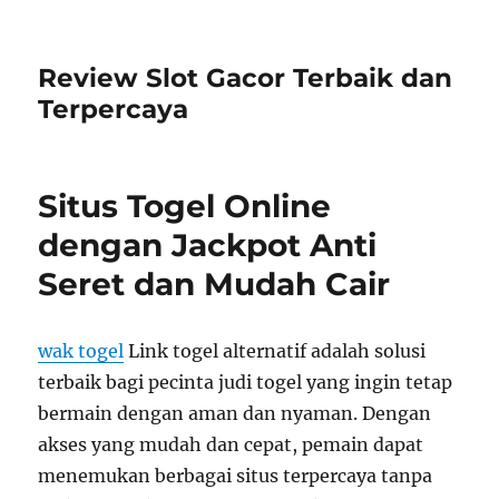
Review Slot Gacor Terbaik dan
Terpercaya
Situs Togel Online
dengan Jackpot Anti
Seret dan Mudah Cair
wak togel
Link togel alternatif adalah solusi
terbaik bagi pecinta judi togel yang ingin tetap
bermain dengan aman dan nyaman. Dengan
akses yang mudah dan cepat, pemain dapat
menemukan berbagai situs terpercaya tanpa