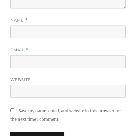
NAME
*
EMAIL
*
WEBSITE
Save my name, email, and website in this browser for
the next time I comment.